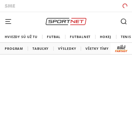
HVIEZDY SÚ UŽ TU
FUTBAL
FUTBALNET
HOKEJ
TENIS
PROGRAM
TABUĽKY
VÝSLEDKY
VŠETKY TÍMY
SLOVEN