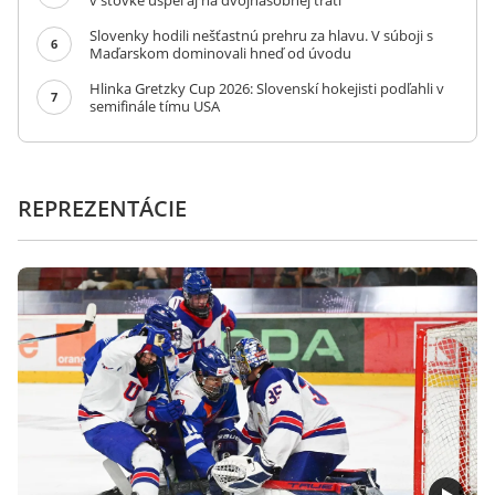
v stovke uspel aj na dvojnásobnej trati
Slovenky hodili nešťastnú prehru za hlavu. V súboji s
6
Maďarskom dominovali hneď od úvodu
Hlinka Gretzky Cup 2026: Slovenskí hokejisti podľahli v
7
semifinále tímu USA
REPREZENTÁCIE