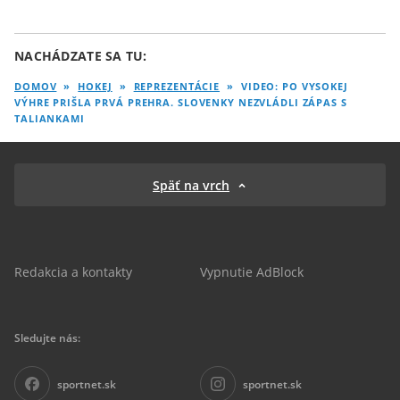
NACHÁDZATE SA TU:
DOMOV
»
HOKEJ
»
REPREZENTÁCIE
»
VIDEO: PO VYSOKEJ
VÝHRE PRIŠLA PRVÁ PREHRA. SLOVENKY NEZVLÁDLI ZÁPAS S
TALIANKAMI
Späť na vrch
Redakcia a kontakty
Vypnutie AdBlock
Sledujte nás:
sportnet.sk
sportnet.sk