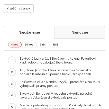
< 
späť na článok
Najčítanejšie
Najnovšie
4 hod
24 hod
7 dní
SME
Zbytočné fauly zrážali Slovákov na kolená. Favoritovi
1
kládli odpor, no zabojujú iba o bronz
Ani, davaj! Japonka, ktorá reprezentuje Slovensko,
2
pobláznila internet. Spomína babku, srnky a sneh
Frličková utiekla s Nemkou zvyšku pretekárok. Na MS si
3
vybojovala priamy postup
Skvelý beh Bendovej. V rozbehu vytvorila národný
4
rekord, vďaka času si vybojovala postup
Machata potvrdil výbornú formu. Po skvelých výkonoch
5