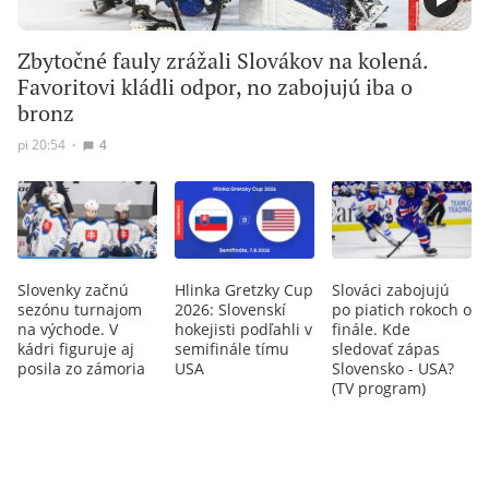
Zbytočné fauly zrážali Slovákov na kolená.
Favoritovi kládli odpor, no zabojujú iba o
bronz
pi 20:54
∙
4
Slovenky začnú
Hlinka Gretzky Cup
Slováci zabojujú
sezónu turnajom
2026: Slovenskí
po piatich rokoch o
na východe. V
hokejisti podľahli v
finále. Kde
kádri figuruje aj
semifinále tímu
sledovať zápas
posila zo zámoria
USA
Slovensko - USA?
(TV program)