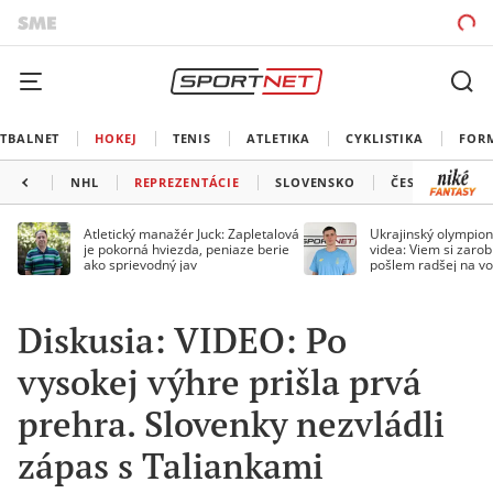
TBALNET
HOKEJ
TENIS
ATLETIKA
CYKLISTIKA
FOR
NHL
REPREZENTÁCIE
SLOVENSKO
ČESKO
ĎAL
Atletický manažér Juck: Zapletalová
Ukrajinský olympion
je pokorná hviezda, peniaze berie
videa: Viem si zarobi
ako sprievodný jav
pošlem radšej na vo
Diskusia: VIDEO: Po
vysokej výhre prišla prvá
prehra. Slovenky nezvládli
zápas s Taliankami