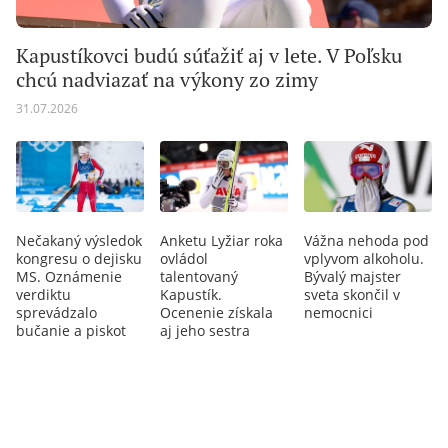
Kapustíkovci budú súťažiť aj v lete. V Poľsku
chcú nadviazať na výkony zo zimy
31.07.2026
Nečakaný výsledok
Anketu Lyžiar roka
Vážna nehoda pod
kongresu o dejisku
ovládol
vplyvom alkoholu.
MS. Oznámenie
talentovaný
Bývalý majster
verdiktu
Kapustík.
sveta skončil v
sprevádzalo
Ocenenie získala
nemocnici
bučanie a piskot
aj jeho sestra