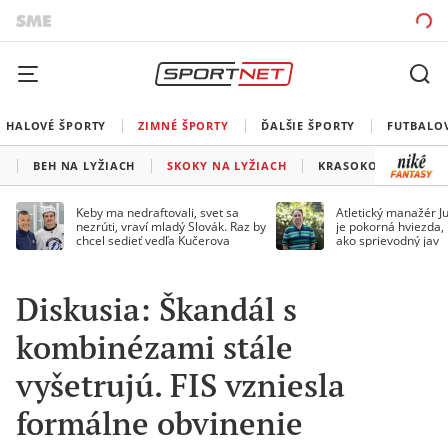
HALOVÉ ŠPORTY
ZIMNÉ ŠPORTY
ĎALŠIE ŠPORTY
FUTBALO
N
BEH NA LYŽIACH
SKOKY NA LYŽIACH
KRASOKORČUĽOVAN
Keby ma nedraftovali, svet sa
Atletický manažér Ju
nezrúti, vraví mladý Slovák. Raz by
je pokorná hviezda,
chcel sedieť vedľa Kučerova
ako sprievodný jav
Diskusia: Škandál s
kombinézami stále
vyšetrujú. FIS vzniesla
formálne obvinenie