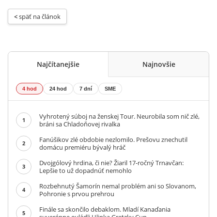
< 
späť na článok
Najčítanejšie
Najnovšie
4 hod
24 hod
7 dní
SME
Vyhrotený súboj na ženskej Tour. Neurobila som nič zlé,
1
bráni sa Chladoňovej rivalka
Fanúšikov zlé obdobie nezlomilo. Prešovu znechutil
2
domácu premiéru bývalý hráč
Dvojgólový hrdina, či nie? Žiaril 17-ročný Trnavčan:
3
Lepšie to už dopadnúť nemohlo
Rozbehnutý Šamorín nemal problém ani so Slovanom,
4
Pohronie s prvou prehrou
Finále sa skončilo debaklom. Mladí Kanaďania
5