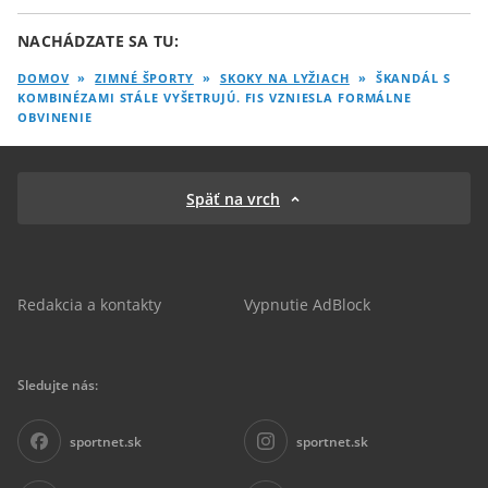
NACHÁDZATE SA TU:
DOMOV
»
ZIMNÉ ŠPORTY
»
SKOKY NA LYŽIACH
»
ŠKANDÁL S
KOMBINÉZAMI STÁLE VYŠETRUJÚ. FIS VZNIESLA FORMÁLNE
OBVINENIE
Späť na vrch
Redakcia a kontakty
Vypnutie AdBlock
Sledujte nás:
sportnet.sk
sportnet.sk