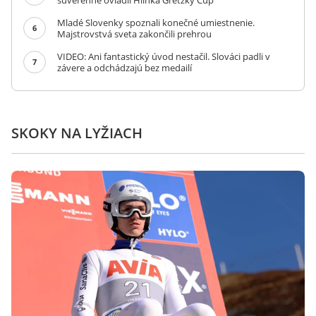
suverénne ovládli Hlinka Gretzky Cup
Mladé Slovenky spoznali konečné umiestnenie.
6
Majstrovstvá sveta zakončili prehrou
VIDEO: Ani fantastický úvod nestačil. Slováci padli v
7
závere a odchádzajú bez medailí
SKOKY NA LYŽIACH