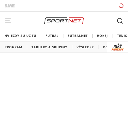
HVIEZDY SÚ UŽ TU
FUTBAL
FUTBALNET
HOKEJ
TENIS
PROGRAM
TABUĽKY A SKUPINY
VÝSLEDKY
PORADIE STR