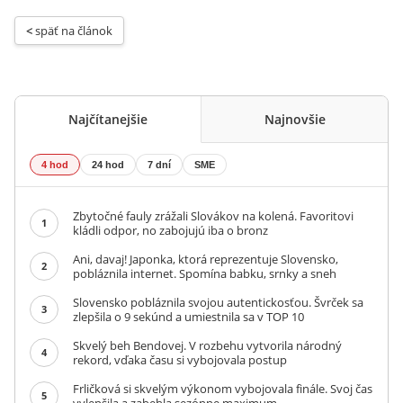
< 
späť na článok
Najčítanejšie
Najnovšie
4 hod
24 hod
7 dní
SME
Zbytočné fauly zrážali Slovákov na kolená. Favoritovi
1
kládli odpor, no zabojujú iba o bronz
Ani, davaj! Japonka, ktorá reprezentuje Slovensko,
2
pobláznila internet. Spomína babku, srnky a sneh
Slovensko pobláznila svojou autentickosťou. Švrček sa
3
zlepšila o 9 sekúnd a umiestnila sa v TOP 10
Skvelý beh Bendovej. V rozbehu vytvorila národný
4
rekord, vďaka času si vybojovala postup
Frličková si skvelým výkonom vybojovala finále. Svoj čas
5