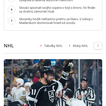
vylepšila a zabehla sezónne maximum
Slováci spoznali svojho súpera v boji o bronz. Vo finále
6
sa stretnú zámorskí rivali
Slovenky hodili nešťastnú prehru za hlavu. V súboji s
7
Maďarskom dominovali hneď od úvodu
NHL
Tabuľky NHL
Kluby NHL