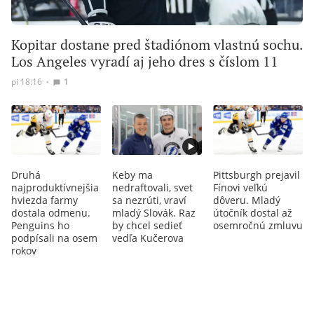
Kopitar dostane pred štadiónom vlastnú sochu.
Los Angeles vyradí aj jeho dres s číslom 11
pi 18:16
∙
1
Druhá
Keby ma
Pittsburgh prejavil
najproduktívnejšia
nedraftovali, svet
Fínovi veľkú
hviezda farmy
sa nezrúti, vraví
dôveru. Mladý
dostala odmenu.
mladý Slovák. Raz
útočník dostal až
Penguins ho
by chcel sedieť
osemročnú zmluvu
podpísali na osem
vedľa Kučerova
rokov