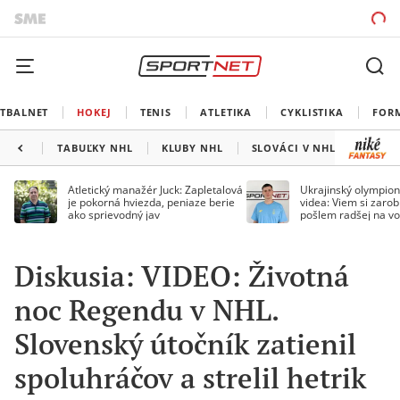
TBALNET
HOKEJ
TENIS
ATLETIKA
CYKLISTIKA
FOR
TABUĽKY NHL
KLUBY NHL
SLOVÁCI V NHL
KANAD
Atletický manažér Juck: Zapletalová
Ukrajinský olympion
je pokorná hviezda, peniaze berie
videa: Viem si zarobi
ako sprievodný jav
pošlem radšej na vo
Diskusia: VIDEO: Životná
noc Regendu v NHL.
Slovenský útočník zatienil
spoluhráčov a strelil hetrik