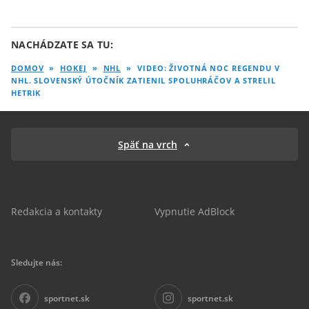
NACHÁDZATE SA TU:
DOMOV
»
HOKEJ
»
NHL
»
VIDEO: ŽIVOTNÁ NOC REGENDU V
NHL. SLOVENSKÝ ÚTOČNÍK ZATIENIL SPOLUHRÁČOV A STRELIL
HETRIK
Späť na vrch
Redakcia a kontakty
Vypnutie AdBlock
Sledujte nás:
sportnet.sk
sportnet.sk