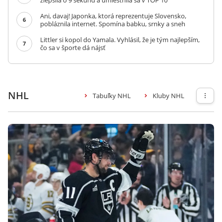
zlepšila o 9 sekúnd a umiestnila sa v TOP 10
Ani, davaj! Japonka, ktorá reprezentuje Slovensko,
6
pobláznila internet. Spomína babku, srnky a sneh
Littler si kopol do Yamala. Vyhlásil, že je tým najlepším,
7
čo sa v športe dá nájsť
NHL
Tabuľky NHL
Kluby NHL