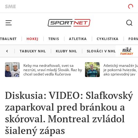
TBALNET
HOKEJ
TENIS
ATLETIKA
CYKLISTIKA
FOR
TABUĽKY NHL
KLUBY NHL
SLOVÁCI V NHL
KANAD
Keby ma nedraftovali, svet sa
Atletický manažér Ju
nezrúti, vraví mladý Slovák. Raz by
je pokorná hviezda,
chcel sedieť vedľa Kučerova
ako sprievodný jav
Diskusia: VIDEO: Slafkovský
zaparkoval pred bránkou a
skóroval. Montreal zvládol
šialený zápas