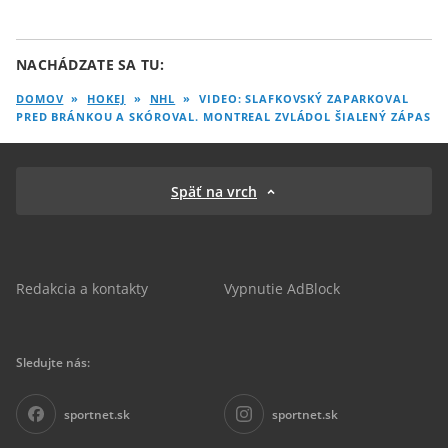
NACHÁDZATE SA TU:
DOMOV
»
HOKEJ
»
NHL
»
VIDEO: SLAFKOVSKÝ ZAPARKOVAL
PRED BRÁNKOU A SKÓROVAL. MONTREAL ZVLÁDOL ŠIALENÝ ZÁPAS
Späť na vrch
Redakcia a kontakty
Vypnutie AdBlock
Sledujte nás:
sportnet.sk
sportnet.sk