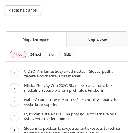
< 
späť na článok
Najčítanejšie
Najnovšie
4 hod
24 hod
7 dní
SME
VIDEO: Ani fantastický úvod nestačil. Slováci padli v
1
závere a odchádzajú bez medailí
Hlinka Gretzky Cup 2026: Slovensko odchádza bez
2
medailí, v zápase o bronz prehralo s Fínskom
Naberá Haraslínov prestup reálne kontúry? Sparta ho
3
vyškrtla zo súpisky
Bystričania stále čakajú na prvý gól. Proti Trnave boli
4
vybavení za sedem minút
Slovensko pobláznila svojou autentickosťou. Švrček sa
5