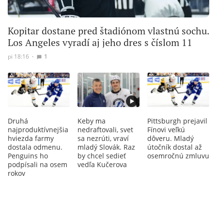
Kopitar dostane pred štadiónom vlastnú sochu.
Los Angeles vyradí aj jeho dres s číslom 11
pi 18:16
∙
1
Druhá
Keby ma
Pittsburgh prejavil
najproduktívnejšia
nedraftovali, svet
Fínovi veľkú
hviezda farmy
sa nezrúti, vraví
dôveru. Mladý
dostala odmenu.
mladý Slovák. Raz
útočník dostal až
Penguins ho
by chcel sedieť
osemročnú zmluvu
podpísali na osem
vedľa Kučerova
rokov