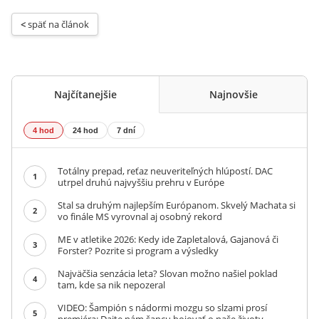
< 
späť na článok
Najčítanejšie
Najnovšie
4 hod
24 hod
7 dní
Totálny prepad, reťaz neuveriteľných hlúpostí. DAC
1
utrpel druhú najvyššiu prehru v Európe
Stal sa druhým najlepším Európanom. Skvelý Machata si
2
vo finále MS vyrovnal aj osobný rekord
ME v atletike 2026: Kedy ide Zapletalová, Gajanová či
3
Forster? Pozrite si program a výsledky
Najväčšia senzácia leta? Slovan možno našiel poklad
4
tam, kde sa nik nepozeral
VIDEO: Šampión s nádormi mozgu so slzami prosí
5