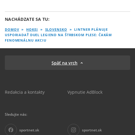
NACHÁDZATE SA TU:
DOMOV
»
HOKEJ
»
SLOVENSKO
»
LINTNER PLÁNUJE
USPORIADAŤ DUEL LEGIEND NA ŠTRBSKOM PLESE: ČAKÁM
FENOMENÁLNU AKCIU
Späť na vrch
Redakcia a kontakty
Vypnutie AdBlock
Sledujte nás:
sportnet.sk
sportnet.sk