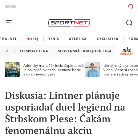
TBALNET
HOKEJ
TENIS
ATLETIKA
CYKLISTIKA
FOR
TIPSPORT LIGA
SLOVENSKÁ HOKEJOVÁ LIGA
Atletický manažér Juck: Zapletalová
Ukrajinský olympion
je pokorná hviezda, peniaze berie
videa: Viem si zarobi
ako sprievodný jav
pošlem radšej na vo
Diskusia: Lintner plánuje
usporiadať duel legiend na
Štrbskom Plese: Čakám
fenomenálnu akciu