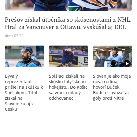
Prešov získal útočníka so skúsenosťami z NHL.
Hral za Vancouver a Ottawu, vyskúšal aj DEL
dnes 07:22
Bývalý
Spišiaci získali na
Slovan je ako moja
reprezentant
skúšku lotyšského
nová rodina,
prišiel na skúšku k
hokejistu. Do Košíc
hovorí Buček.
Spišiakom. Titul
sa vracia mladý
Bude oslavovať aj
získal na
odchovanec
góly proti Nitre
Slovensku aj v
Česku