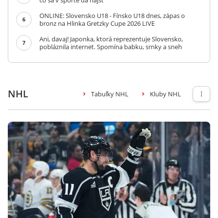
čo sa v športe dá nájsť
ONLINE: Slovensko U18 - Fínsko U18 dnes, zápas o
6
bronz na Hlinka Gretzky Cupe 2026 LIVE
Ani, davaj! Japonka, ktorá reprezentuje Slovensko,
7
pobláznila internet. Spomína babku, srnky a sneh
NHL
Tabuľky NHL
Kluby NHL