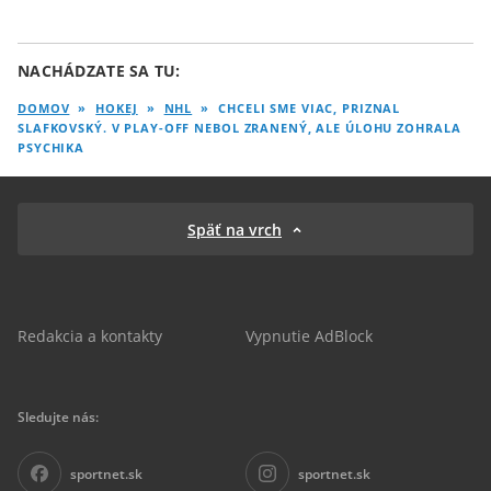
NACHÁDZATE SA TU:
DOMOV
»
HOKEJ
»
NHL
»
CHCELI SME VIAC, PRIZNAL
SLAFKOVSKÝ. V PLAY-OFF NEBOL ZRANENÝ, ALE ÚLOHU ZOHRALA
PSYCHIKA
Späť na vrch
Redakcia a kontakty
Vypnutie AdBlock
Sledujte nás:
sportnet.sk
sportnet.sk