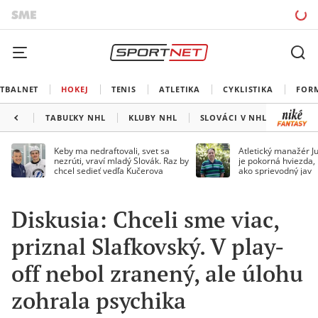
TBALNET
HOKEJ
TENIS
ATLETIKA
CYKLISTIKA
FOR
TABUĽKY NHL
KLUBY NHL
SLOVÁCI V NHL
KANAD
Keby ma nedraftovali, svet sa
Atletický manažér Ju
nezrúti, vraví mladý Slovák. Raz by
je pokorná hviezda,
chcel sedieť vedľa Kučerova
ako sprievodný jav
Diskusia: Chceli sme viac,
priznal Slafkovský. V play-
off nebol zranený, ale úlohu
zohrala psychika