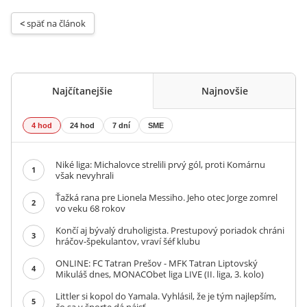
< 
späť na článok
Najčítanejšie
Najnovšie
4 hod
24 hod
7 dní
SME
Niké liga: Michalovce strelili prvý gól, proti Komárnu
1
však nevyhrali
Ťažká rana pre Lionela Messiho. Jeho otec Jorge zomrel
2
vo veku 68 rokov
Končí aj bývalý druholigista. Prestupový poriadok chráni
3
hráčov-špekulantov, vraví šéf klubu
ONLINE: FC Tatran Prešov - MFK Tatran Liptovský
4
Mikuláš dnes, MONACObet liga LIVE (II. liga, 3. kolo)
Littler si kopol do Yamala. Vyhlásil, že je tým najlepším,
5