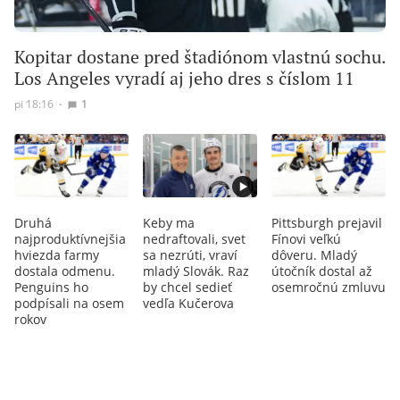
Kopitar dostane pred štadiónom vlastnú sochu.
Los Angeles vyradí aj jeho dres s číslom 11
pi 18:16
∙
1
Druhá
Keby ma
Pittsburgh prejavil
najproduktívnejšia
nedraftovali, svet
Fínovi veľkú
hviezda farmy
sa nezrúti, vraví
dôveru. Mladý
dostala odmenu.
mladý Slovák. Raz
útočník dostal až
Penguins ho
by chcel sedieť
osemročnú zmluvu
podpísali na osem
vedľa Kučerova
rokov