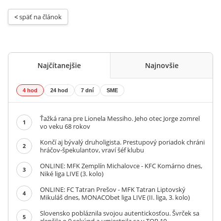
< 
späť na článok
Najčítanejšie
Najnovšie
4 hod
24 hod
7 dní
SME
Ťažká rana pre Lionela Messiho. Jeho otec Jorge zomrel
1
vo veku 68 rokov
Končí aj bývalý druholigista. Prestupový poriadok chráni
2
hráčov-špekulantov, vraví šéf klubu
ONLINE: MFK Zemplín Michalovce - KFC Komárno dnes,
3
Niké liga LIVE (3. kolo)
ONLINE: FC Tatran Prešov - MFK Tatran Liptovský
4
Mikuláš dnes, MONACObet liga LIVE (II. liga, 3. kolo)
Slovensko pobláznila svojou autentickosťou. Švrček sa
5