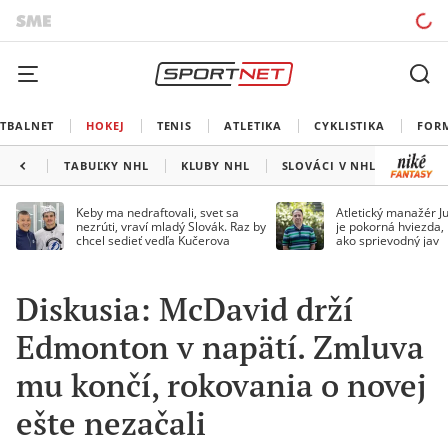
TBALNET
HOKEJ
TENIS
ATLETIKA
CYKLISTIKA
FOR
TABUĽKY NHL
KLUBY NHL
SLOVÁCI V NHL
KANAD
Keby ma nedraftovali, svet sa
Atletický manažér Ju
nezrúti, vraví mladý Slovák. Raz by
je pokorná hviezda,
chcel sedieť vedľa Kučerova
ako sprievodný jav
Diskusia: McDavid drží
Edmonton v napätí. Zmluva
mu končí, rokovania o novej
ešte nezačali