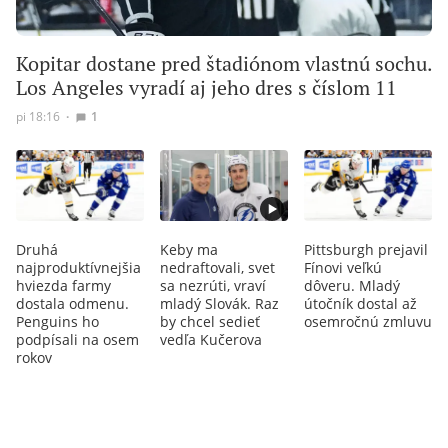
Kopitar dostane pred štadiónom vlastnú sochu.
Los Angeles vyradí aj jeho dres s číslom 11
pi 18:16
∙
1
Druhá
Keby ma
Pittsburgh prejavil
najproduktívnejšia
nedraftovali, svet
Fínovi veľkú
hviezda farmy
sa nezrúti, vraví
dôveru. Mladý
dostala odmenu.
mladý Slovák. Raz
útočník dostal až
Penguins ho
by chcel sedieť
osemročnú zmluvu
podpísali na osem
vedľa Kučerova
rokov