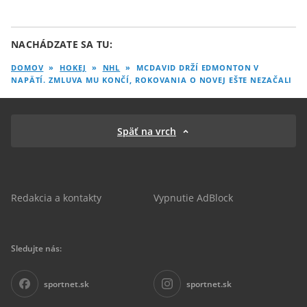
NACHÁDZATE SA TU:
DOMOV
»
HOKEJ
»
NHL
»
MCDAVID DRŽÍ EDMONTON V
NAPÄTÍ. ZMLUVA MU KONČÍ, ROKOVANIA O NOVEJ EŠTE NEZAČALI
Späť na vrch
Redakcia a kontakty
Vypnutie AdBlock
Sledujte nás:
sportnet.sk
sportnet.sk