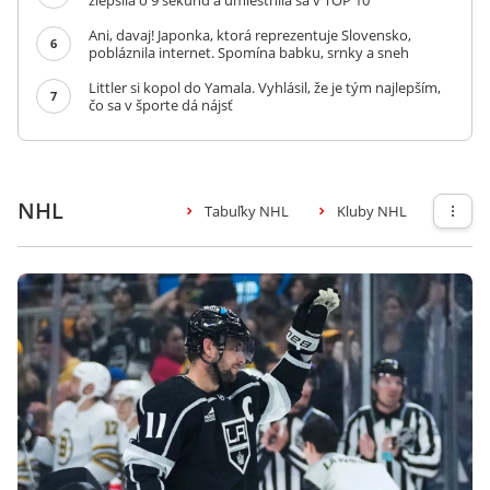
zlepšila o 9 sekúnd a umiestnila sa v TOP 10
Ani, davaj! Japonka, ktorá reprezentuje Slovensko,
6
pobláznila internet. Spomína babku, srnky a sneh
Littler si kopol do Yamala. Vyhlásil, že je tým najlepším,
7
čo sa v športe dá nájsť
NHL
Tabuľky NHL
Kluby NHL