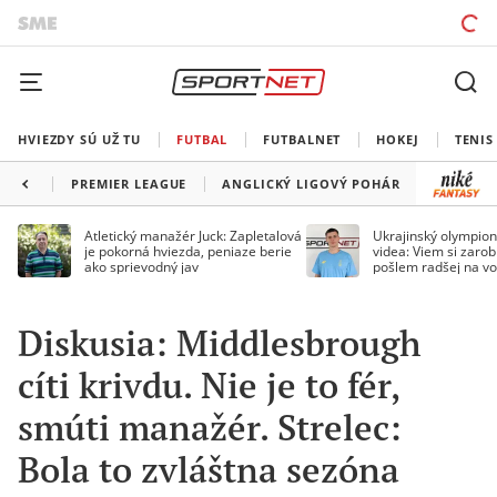
HVIEZDY SÚ UŽ TU
FUTBAL
FUTBALNET
HOKEJ
TENIS
PREMIER LEAGUE
ANGLICKÝ LIGOVÝ POHÁR
FA CUP
Atletický manažér Juck: Zapletalová
Ukrajinský olympion
je pokorná hviezda, peniaze berie
videa: Viem si zarobi
ako sprievodný jav
pošlem radšej na vo
Diskusia: Middlesbrough
cíti krivdu. Nie je to fér,
smúti manažér. Strelec:
Bola to zvláštna sezóna