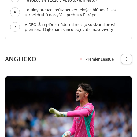
18 rokov žien 2026 LIVE (o 5. - 8. miesto)
Totálny prepad, reťaz neuveriteľných hlúpostí. DAC
6
utrpel druhú najvyššiu prehru v Európe
VIDEO: Šampión s nádormi mozgu so slzami prosí
7
premiéra: Dajte nám šancu bojovať o naše životy
ANGLICKO
Premier League