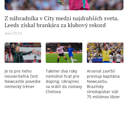
Z náhradníka v City medzi najdrahších sveta.
Leeds získal brankára za klubový rekord
dnes 05:53
Je to pre neho
Takmer dva roky
Arsenal zavŕšil
neuveriteľná česť.
nemohol hrať pre
prestup kapitána
Newcastle povedie
doping. Ukrajinec
Newcastlu.
nemecký tréner
sa vrátil do zostavy
Brazílsky
Chelsea
stredopoliar stál
75 miliónov libier