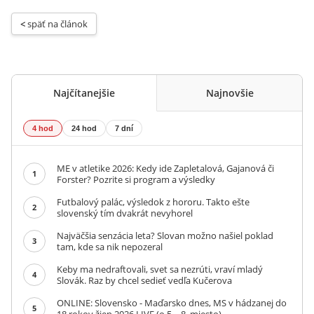
< 
späť na článok
Najčítanejšie
Najnovšie
4 hod
24 hod
7 dní
ME v atletike 2026: Kedy ide Zapletalová, Gajanová či
1
Forster? Pozrite si program a výsledky
Futbalový palác, výsledok z hororu. Takto ešte
2
slovenský tím dvakrát nevyhorel
Najväčšia senzácia leta? Slovan možno našiel poklad
3
tam, kde sa nik nepozeral
Keby ma nedraftovali, svet sa nezrúti, vraví mladý
4
Slovák. Raz by chcel sedieť vedľa Kučerova
ONLINE: Slovensko - Maďarsko dnes, MS v hádzanej do
5