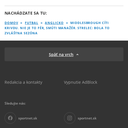
NACHÁDZATE SA TU:
DOMOV
»
FUTBAL
»
ANGLICKO
»
MIDDLESBROUGH CÍTI
KRIVDU. NIE JE TO FÉR, SMÚTI MANAŽÉR. STRELEC: BOLA TO
ZVLÁŠTNA SEZÓNA
Späť na vrch
Redakcia a kontakty
Vypnutie AdBlock
Sledujte nás:
sportnet.sk
sportnet.sk