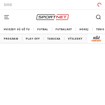
HVIEZDY SÚ UŽ TU
FUTBAL
FUTBALNET
HOKEJ
TENIS
PROGRAM
PLAY-OFF
TABUĽKA
VÝSLEDKY
ŠK SLOVA