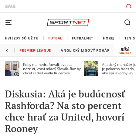
HVIEZDY SÚ UŽ TU
FUTBAL
FUTBALNET
HOKEJ
TENIS
PREMIER LEAGUE
ANGLICKÝ LIGOVÝ POHÁR
FA CUP
Keby ma nedraftovali, svet sa
Atletický manažér Ju
nezrúti, vraví mladý Slovák. Raz by
je pokorná hviezda,
chcel sedieť vedľa Kučerova
ako sprievodný jav
Diskusia: Aká je budúcnosť
Rashforda? Na sto percent
chce hrať za United, hovorí
Rooney