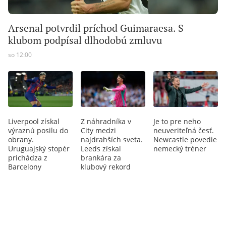
Arsenal potvrdil príchod Guimaraesa. S
klubom podpísal dlhodobú zmluvu
so 12:00
Liverpool získal
Z náhradníka v
Je to pre neho
výraznú posilu do
City medzi
neuveriteľná česť.
obrany.
najdrahších sveta.
Newcastle povedie
Uruguajský stopér
Leeds získal
nemecký tréner
prichádza z
brankára za
Barcelony
klubový rekord