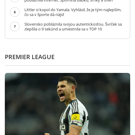
pobláznila internet. Spomína babku, srnky a sneh
Littler si kopol do Yamala. Vyhlásil, že je tým najlepším,
6
čo sa v športe dá nájsť
Slovensko pobláznila svojou autentickosťou. Švrček sa
7
zlepšila o 9 sekúnd a umiestnila sa v TOP 10
PREMIER LEAGUE