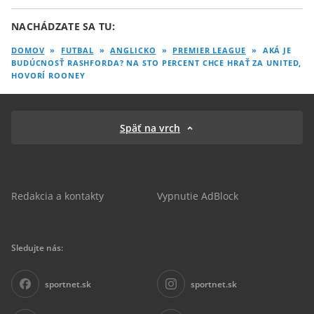
NACHÁDZATE SA TU:
DOMOV
»
FUTBAL
»
ANGLICKO
»
PREMIER LEAGUE
»
AKÁ JE
BUDÚCNOSŤ RASHFORDA? NA STO PERCENT CHCE HRAŤ ZA UNITED,
HOVORÍ ROONEY
Späť na vrch
Redakcia a kontakty
Vypnutie AdBlock
Sledujte nás:
sportnet.sk
sportnet.sk