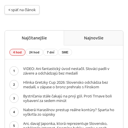
< 
späť na článok
Najčítanejšie
Najnovšie
4 hod
24 hod
7 dní
SME
VIDEO: Ani fantastický úvod nestačil. Slováci padli v
1
závere a odchádzajú bez medailí
Hlinka Gretzky Cup 2026: Slovensko odchádza bez
2
medailí, v zápase o bronz prehralo s Fínskom
Bystričania stále čakajú na prvý gól. Proti Trnave boli
3
vybavení za sedem minút
Naberá Haraslínov prestup reálne kontúry? Sparta ho
4
vyškrtla zo súpisky
Ani, davaj! Japonka, ktorá reprezentuje Slovensko,
5