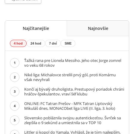
Najčítanejšie
Najnovšie
4 hod
24 hod
7 dní
SME
Ťažká rana pre Lionela Messiho. Jeho otec Jorge zomrel
1
vo veku 68 rokov
Niké liga: Michalovce strelili prvý gól, proti Komárnu
2
však nevyhrali
Končí aj bývalý druholigista. Prestupový poriadok chráni
3
hráčov-špekulantov, vraví šéf klubu
ONLINE: FC Tatran Prešov - MFK Tatran Liptovský
4
Mikuláš dnes, MONACObet liga LIVE (II. liga, 3. kolo)
Slovensko pobláznila svojou autentickosťou. Švrček sa
5
zlepšila o 9 sekúnd a umiestnila sa v TOP 10
Littler si kopol do Yamala. Vyhlásil, že je tým najlepším,