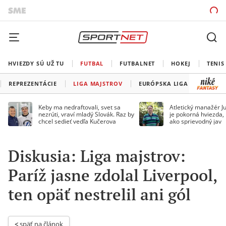
HVIEZDY SÚ UŽ TU
FUTBAL
FUTBALNET
HOKEJ
TENIS
REPREZENTÁCIE
LIGA MAJSTROV
EURÓPSKA LIGA
KONFE
Keby ma nedraftovali, svet sa
Atletický manažér Ju
nezrúti, vraví mladý Slovák. Raz by
je pokorná hviezda,
chcel sedieť vedľa Kučerova
ako sprievodný jav
Diskusia: Liga majstrov:
Paríž jasne zdolal Liverpool,
ten opäť nestrelil ani gól
< 
späť na článok