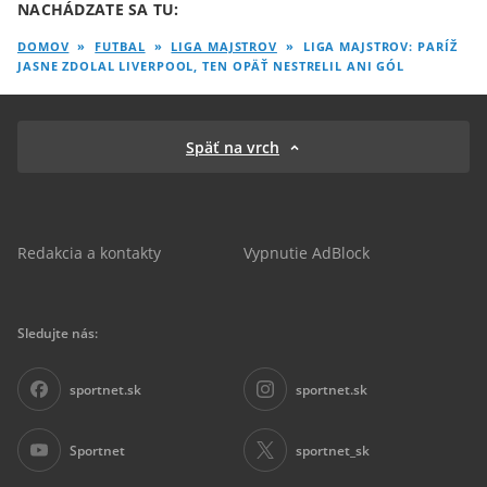
NACHÁDZATE SA TU:
DOMOV
»
FUTBAL
»
LIGA MAJSTROV
»
LIGA MAJSTROV: PARÍŽ
JASNE ZDOLAL LIVERPOOL, TEN OPÄŤ NESTRELIL ANI GÓL
Späť na vrch
Redakcia a kontakty
Vypnutie AdBlock
Sledujte nás:
sportnet.sk
sportnet.sk
Sportnet
sportnet_sk