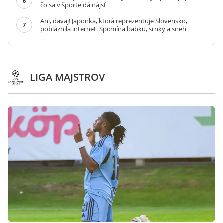
6
čo sa v športe dá nájsť
Ani, davaj! Japonka, ktorá reprezentuje Slovensko,
7
pobláznila internet. Spomína babku, srnky a sneh
LIGA MAJSTROV