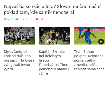
Najväčšia senzácia leta? Slovan možno našiel
poklad tam, kde sa nik nepozeral
Pavol Spál
∙
pi 05:00
∙
58
Myjavčanky sú
Kapitán Škriniar
Trafil Slovan
krok od ďalšieho
bol dôležitým
jackpot? Rekordná
postupu. Na Cypre
hráčom
posila všetko
vybojovali tesnú
Fenerbahce. Tímu
zmenila, môže
výhru
pomohol k hladkej
zaplatiť sama seba
výhre