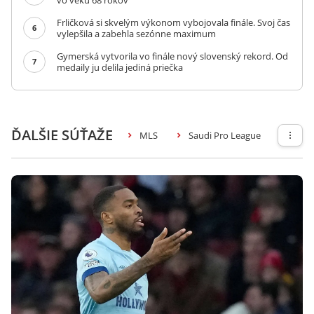
vo veku 68 rokov
Frličková si skvelým výkonom vybojovala finále. Svoj čas
6
vylepšila a zabehla sezónne maximum
Gymerská vytvorila vo finále nový slovenský rekord. Od
7
medaily ju delila jediná priečka
ĎALŠIE SÚŤAŽE
MLS
Saudi Pro League