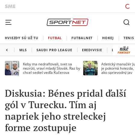
HVIEZDY SÚ UŽ TU
FUTBAL
FUTBALNET
HOKEJ
TENIS
MLS
SAUDI PRO LEAGUE
EREDIVISIE
LIGA PORTU
Keby ma nedraftovali, svet sa
Atletický manažér Ju
nezrúti, vraví mladý Slovák. Raz by
je pokorná hviezda,
chcel sedieť vedľa Kučerova
ako sprievodný jav
Diskusia: Bénes pridal ďalší
gól v Turecku. Tím aj
napriek jeho streleckej
forme zostupuje