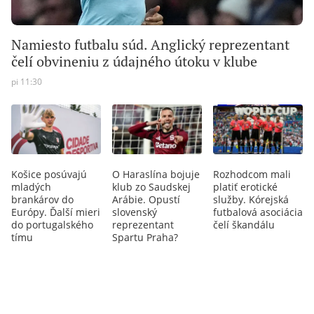
Namiesto futbalu súd. Anglický reprezentant
čelí obvineniu z údajného útoku v klube
pi 11:30
Košice posúvajú
O Haraslína bojuje
Rozhodcom mali
mladých
klub zo Saudskej
platiť erotické
brankárov do
Arábie. Opustí
služby. Kórejská
Európy. Ďalší mieri
slovenský
futbalová asociácia
do portugalského
reprezentant
čelí škandálu
tímu
Spartu Praha?