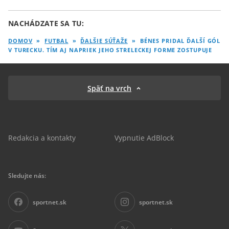
NACHÁDZATE SA TU:
DOMOV
»
FUTBAL
»
ĎALŠIE SÚŤAŽE
»
BÉNES PRIDAL ĎALŠÍ GÓL
V TURECKU. TÍM AJ NAPRIEK JEHO STRELECKEJ FORME ZOSTUPUJE
Späť na vrch
Redakcia a kontakty
Vypnutie AdBlock
Sledujte nás:
sportnet.sk
sportnet.sk