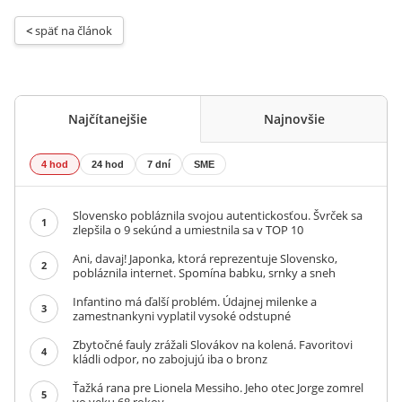
< 
späť na článok
Najčítanejšie
Najnovšie
4 hod
24 hod
7 dní
SME
Slovensko pobláznila svojou autentickosťou. Švrček sa
1
zlepšila o 9 sekúnd a umiestnila sa v TOP 10
Ani, davaj! Japonka, ktorá reprezentuje Slovensko,
2
pobláznila internet. Spomína babku, srnky a sneh
Infantino má ďalší problém. Údajnej milenke a
3
zamestnankyni vyplatil vysoké odstupné
Zbytočné fauly zrážali Slovákov na kolená. Favoritovi
4
kládli odpor, no zabojujú iba o bronz
Ťažká rana pre Lionela Messiho. Jeho otec Jorge zomrel
5