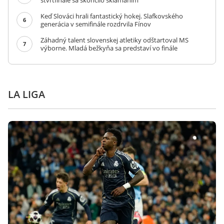
štvrťfinále sa skončilo sklamaním
Keď Slováci hrali fantastický hokej. Slafkovského
6
generácia v semifinále rozdrvila Fínov
Záhadný talent slovenskej atletiky odštartoval MS
7
výborne. Mladá bežkyňa sa predstaví vo finále
LA LIGA