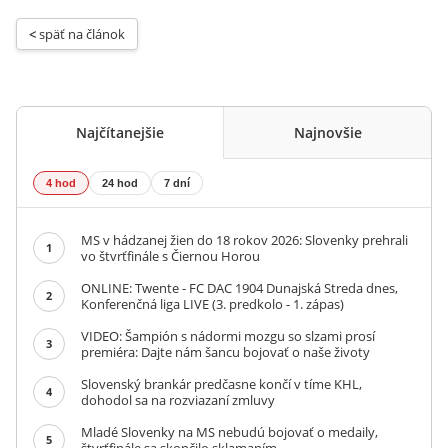
< 
späť na článok
Najčítanejšie
Najnovšie
4 hod
24 hod
7 dní
MS v hádzanej žien do 18 rokov 2026: Slovenky prehrali
1
vo štvrťfinále s Čiernou Horou
ONLINE: Twente - FC DAC 1904 Dunajská Streda dnes,
2
Konferenčná liga LIVE (3. predkolo - 1. zápas)
VIDEO: Šampión s nádormi mozgu so slzami prosí
3
premiéra: Dajte nám šancu bojovať o naše životy
Slovenský brankár predčasne končí v tíme KHL,
4
dohodol sa na rozviazaní zmluvy
Mladé Slovenky na MS nebudú bojovať o medaily,
5