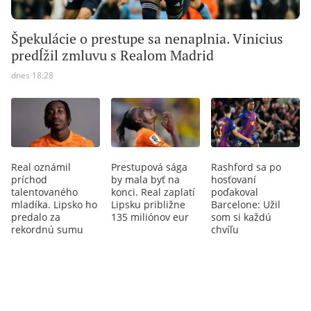
Špekulácie o prestupe sa nenaplnia. Vinicius
predĺžil zmluvu s Realom Madrid
dnes 18:28
Real oznámil
Prestupová sága
Rashford sa po
príchod
by mala byť na
hosťovaní
talentovaného
konci. Real zaplatí
poďakoval
mladíka. Lipsko ho
Lipsku približne
Barcelone: Užil
predalo za
135 miliónov eur
som si každú
rekordnú sumu
chvíľu