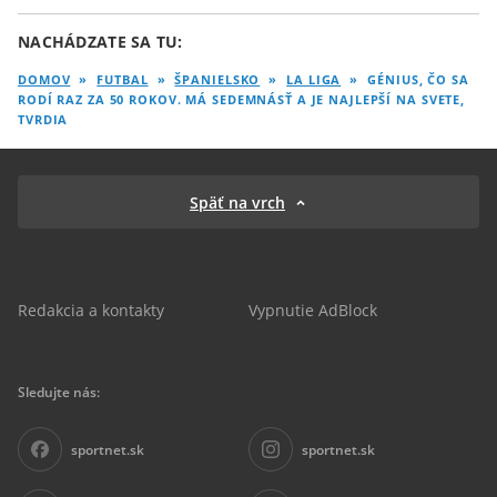
NACHÁDZATE SA TU:
DOMOV
»
FUTBAL
»
ŠPANIELSKO
»
LA LIGA
»
GÉNIUS, ČO SA
RODÍ RAZ ZA 50 ROKOV. MÁ SEDEMNÁSŤ A JE NAJLEPŠÍ NA SVETE,
TVRDIA
Späť na vrch
Redakcia a kontakty
Vypnutie AdBlock
Sledujte nás:
sportnet.sk
sportnet.sk