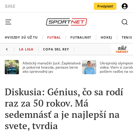
Predplatiť
HVIEZDY SÚ UŽ TU
FUTBAL
FUTBALNET
HOKEJ
TENIS
LA LIGA
COPA DEL REY
Atletický manažér Juck: Zapletalová
Ukrajinský olympion
je pokorná hviezda, peniaze berie
videa: Viem si zarobi
ako sprievodný jav
pošlem radšej na vo
Diskusia: Génius, čo sa rodí
raz za 50 rokov. Má
sedemnásť a je najlepší na
svete, tvrdia