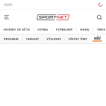
HVIEZDY SÚ UŽ TU
FUTBAL
FUTBALNET
HOKEJ
TENIS
PROGRAM
TABUĽKY
VÝSLEDKY
VŠETKY TÍMY
SLOVEN