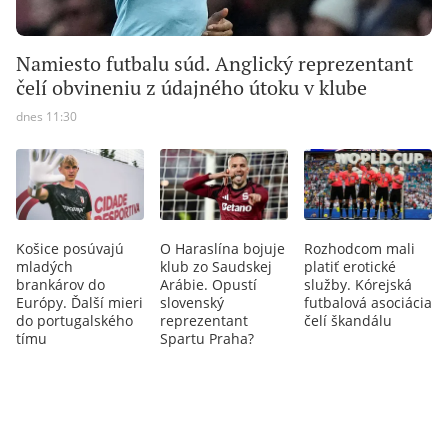
Namiesto futbalu súd. Anglický reprezentant
čelí obvineniu z údajného útoku v klube
dnes 11:30
Košice posúvajú
O Haraslína bojuje
Rozhodcom mali
mladých
klub zo Saudskej
platiť erotické
brankárov do
Arábie. Opustí
služby. Kórejská
Európy. Ďalší mieri
slovenský
futbalová asociácia
do portugalského
reprezentant
čelí škandálu
tímu
Spartu Praha?