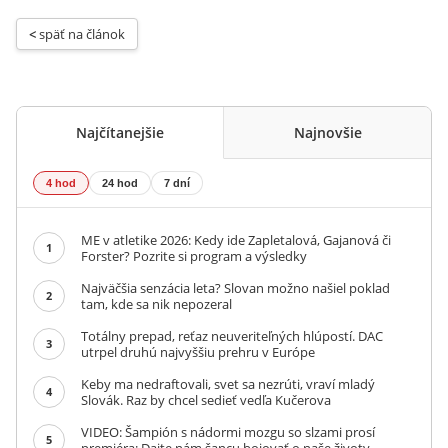
< 
späť na článok
Najčítanejšie
Najnovšie
4 hod
24 hod
7 dní
ME v atletike 2026: Kedy ide Zapletalová, Gajanová či
1
Forster? Pozrite si program a výsledky
Najväčšia senzácia leta? Slovan možno našiel poklad
2
tam, kde sa nik nepozeral
Totálny prepad, reťaz neuveriteľných hlúpostí. DAC
3
utrpel druhú najvyššiu prehru v Európe
Keby ma nedraftovali, svet sa nezrúti, vraví mladý
4
Slovák. Raz by chcel sedieť vedľa Kučerova
VIDEO: Šampión s nádormi mozgu so slzami prosí
5