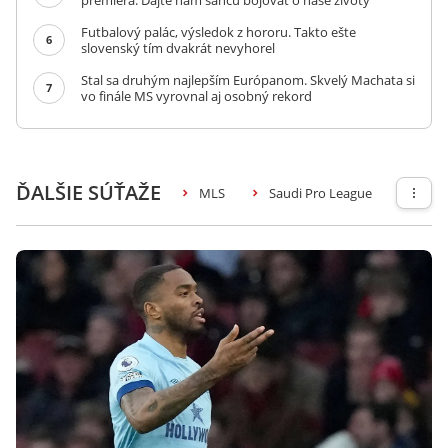
premiéra: Dajte nám šancu bojovať o naše životy
Futbalový palác, výsledok z hororu. Takto ešte
6
slovenský tím dvakrát nevyhorel
Stal sa druhým najlepším Európanom. Skvelý Machata si
7
vo finále MS vyrovnal aj osobný rekord
ĎALŠIE SÚŤAŽE
MLS
Saudi Pro League