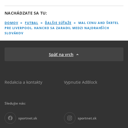
NACHÁDZATE SA TU:
DOMOV
»
FUTBAL
»
ĎALŠIE SÚŤAŽE
»
MAL CENU AKO ŠKRTEL
PRE LIVERPOOL. HANCKO SA ZARADIL MEDZI NAJDRAHŠÍCH
SLOVÁKOV
Späť na vrch
Redakcia a kontakty
Vypnutie AdBlock
Sledujte nás:
sportnet.sk
sportnet.sk