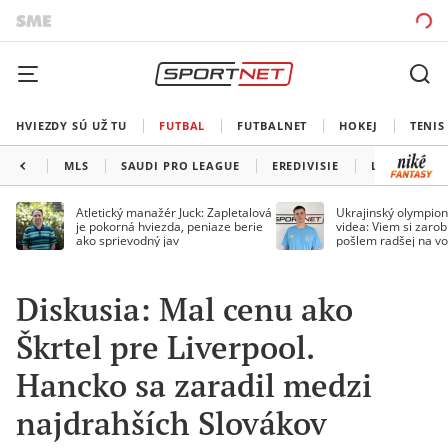
HVIEZDY SÚ UŽ TU
FUTBAL
FUTBALNET
HOKEJ
TENIS
MLS
SAUDI PRO LEAGUE
EREDIVISIE
LIGA PORTU
Atletický manažér Juck: Zapletalová
Ukrajinský olympion
je pokorná hviezda, peniaze berie
videa: Viem si zarobi
ako sprievodný jav
pošlem radšej na vo
Diskusia: Mal cenu ako
Škrtel pre Liverpool.
Hancko sa zaradil medzi
najdrahších Slovákov