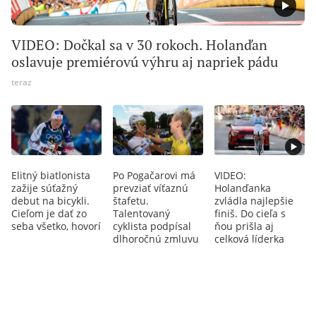
VIDEO: Dočkal sa v 30 rokoch. Holanďan
oslavuje premiérovú výhru aj napriek pádu
teraz
Elitný biatlonista
Po Pogačarovi má
VIDEO:
zažije súťažný
prevziať víťaznú
Holanďanka
debut na bicykli.
štafetu.
zvládla najlepšie
Cieľom je dať zo
Talentovaný
finiš. Do cieľa s
seba všetko, hovorí
cyklista podpísal
ňou prišla aj
dlhoročnú zmluvu
celková líderka