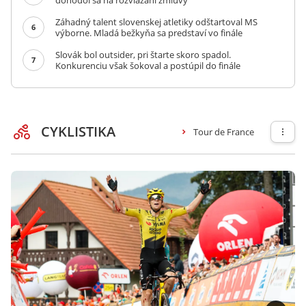
dohodol sa na rozviazaní zmluvy
Záhadný talent slovenskej atletiky odštartoval MS
6
výborne. Mladá bežkyňa sa predstaví vo finále
Slovák bol outsider, pri štarte skoro spadol.
7
Konkurenciu však šokoval a postúpil do finále
CYKLISTIKA
Tour de France