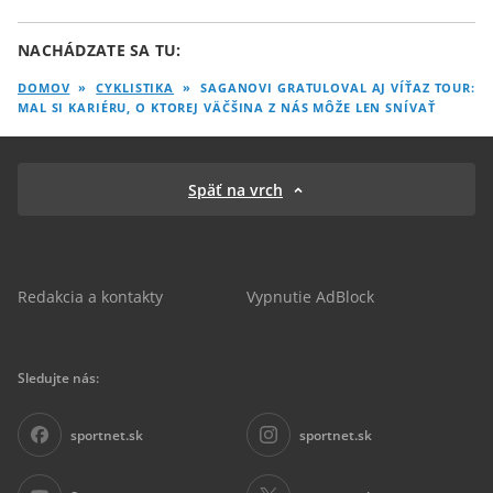
NACHÁDZATE SA TU:
DOMOV
»
CYKLISTIKA
»
SAGANOVI GRATULOVAL AJ VÍŤAZ TOUR:
MAL SI KARIÉRU, O KTOREJ VÄČŠINA Z NÁS MÔŽE LEN SNÍVAŤ
Späť na vrch
Redakcia a kontakty
Vypnutie AdBlock
Sledujte nás:
sportnet.sk
sportnet.sk