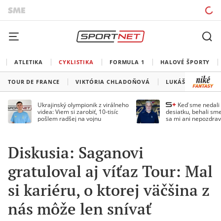
ATLETIKA
CYKLISTIKA
FORMULA 1
HALOVÉ ŠPORTY
TOUR DE FRANCE
VIKTÓRIA CHLADOŇOVÁ
LUKÁŠ KUBIŠ
Ukrajinský olympionik z virálneho
Keď sme nedal
videa: Viem si zarobiť, 10-tisíc
desiatku, behali sme
pošlem radšej na vojnu
sa mi ani nepozdrav
Droppa
Diskusia: Saganovi
gratuloval aj víťaz Tour: Mal
si kariéru, o ktorej väčšina z
nás môže len snívať