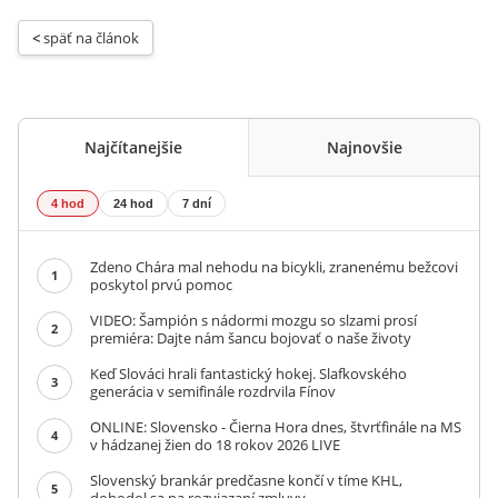
< 
späť na článok
Najčítanejšie
Najnovšie
4 hod
24 hod
7 dní
Zdeno Chára mal nehodu na bicykli, zranenému bežcovi
1
poskytol prvú pomoc
VIDEO: Šampión s nádormi mozgu so slzami prosí
2
premiéra: Dajte nám šancu bojovať o naše životy
Keď Slováci hrali fantastický hokej. Slafkovského
3
generácia v semifinále rozdrvila Fínov
ONLINE: Slovensko - Čierna Hora dnes, štvrťfinále na MS
4
v hádzanej žien do 18 rokov 2026 LIVE
Slovenský brankár predčasne končí v tíme KHL,
5