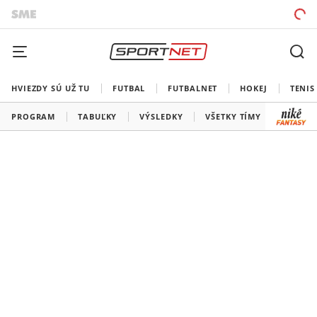
HVIEZDY SÚ UŽ TU
FUTBAL
FUTBALNET
HOKEJ
TENIS
PROGRAM
TABUĽKY
VÝSLEDKY
VŠETKY TÍMY
SLOVEN