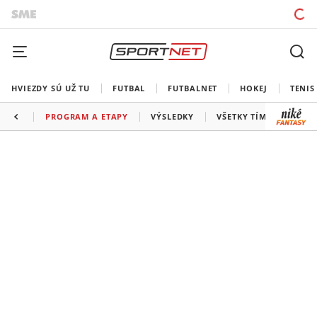
HVIEZDY SÚ UŽ TU
FUTBAL
FUTBALNET
HOKEJ
TENIS
PROGRAM A ETAPY
VÝSLEDKY
VŠETKY TÍMY
INF