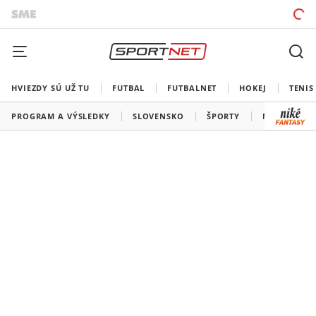
HVIEZDY SÚ UŽ TU
FUTBAL
FUTBALNET
HOKEJ
TENIS
PROGRAM A VÝSLEDKY
SLOVENSKO
ŠPORTY
MEDAILOVÁ