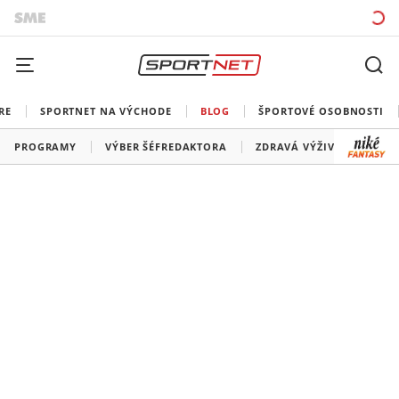
RE
SPORTNET NA VÝCHODE
BLOG
ŠPORTOVÉ OSOBNOSTI
PROGRAMY
VÝBER ŠÉFREDAKTORA
ZDRAVÁ VÝŽIVA
TRÉN