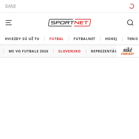
HVIEZDY SÚ UŽ TU
FUTBAL
FUTBALNET
HOKEJ
TENIS
MS VO FUTBALE 2026
SLOVENSKO
REPREZENTÁCIE
LIG