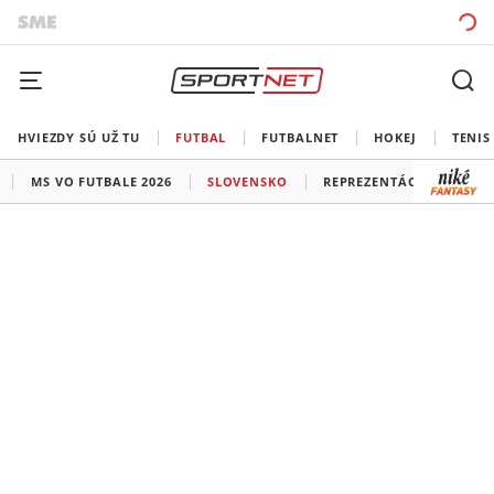
HVIEZDY SÚ UŽ TU
FUTBAL
FUTBALNET
HOKEJ
TENIS
MS VO FUTBALE 2026
SLOVENSKO
REPREZENTÁCIE
LIG