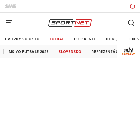
HVIEZDY SÚ UŽ TU
FUTBAL
FUTBALNET
HOKEJ
TENIS
MS VO FUTBALE 2026
SLOVENSKO
REPREZENTÁCIE
LIG