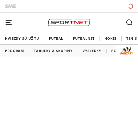
HVIEZDY SÚ UŽ TU
FUTBAL
FUTBALNET
HOKEJ
TENIS
PROGRAM
TABUĽKY A SKUPINY
VÝSLEDKY
PORADIE STR