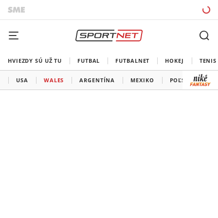
HVIEZDY SÚ UŽ TU
FUTBAL
FUTBALNET
HOKEJ
TENIS
N
USA
WALES
ARGENTÍNA
MEXIKO
POĽSKO
SA