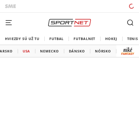
HVIEZDY SÚ UŽ TU
FUTBAL
FUTBALNET
HOKEJ
TENIS
IARSKO
USA
NEMECKO
DÁNSKO
NÓRSKO
KAZACHS