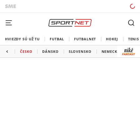
HVIEZDY SÚ UŽ TU
FUTBAL
FUTBALNET
HOKEJ
TENIS
ČESKO
DÁNSKO
SLOVENSKO
NEMECKO
KAZ