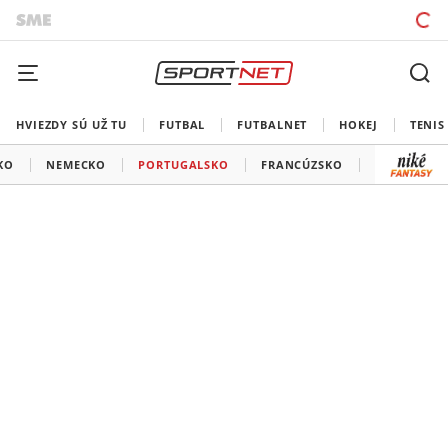
HVIEZDY SÚ UŽ TU
FUTBAL
FUTBALNET
HOKEJ
TENIS
KO
NEMECKO
PORTUGALSKO
FRANCÚZSKO
POĽSKO