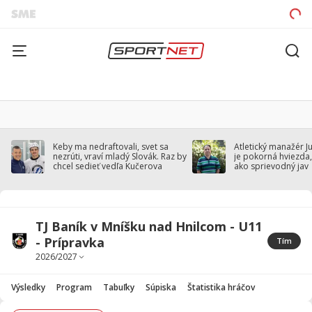
Keby ma nedraftovali, svet sa
Atletický manažér J
nezrúti, vraví mladý Slovák. Raz by
je pokorná hviezda,
chcel sedieť vedľa Kučerova
ako sprievodný jav
TJ Baník v Mníšku nad Hnilcom - U11
- Prípravka
Tím
Výsledky
Program
Tabuľky
Súpiska
Štatistika hráčov