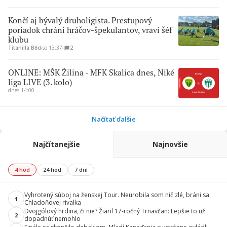
Končí aj bývalý druholigista. Prestupový
poriadok chráni hráčov-špekulantov, vraví šéf
klubu
Titanilla Bőd
∙
so 13:37
∙
2
ONLINE: MŠK Žilina - MFK Skalica dnes, Niké
liga LIVE (3. kolo)
dnes 14:00
Načítať ďalšie
Najčítanejšie
Najnovšie
4 hod
24 hod
7 dní
Vyhrotený súboj na ženskej Tour. Neurobila som nič zlé, bráni sa
1
Chladoňovej rivalka
Dvojgólový hrdina, či nie? Žiaril 17-ročný Trnavčan: Lepšie to už
2
dopadnúť nemohlo