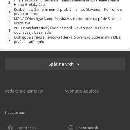
Finále sa skončilo debaklom. Mladí Kanaďania suverénne ovládli
3
Hlinka Gretzky Cup
Rozbehnutý Šamorín nemal problém ani so Slovanom, Pohronie s
4
prvou prehrou
MONACObet liga: Šamorín zvíťazil v treťom kole na pôde Slovana
5
Bratislava
VIDEO: Ani fantastický úvod nestačil. Slováci padli v závere a
6
odchádzajú bez medailí
Obhajoba striebra i svetová líderka. Slovensko bude mať na ME aj
7
prvú maratónkyňu
Späť na vrch
Redakcia a kontakty
Vypnutie AdBlock
Sledujte nás:
sportnet.sk
sportnet.sk