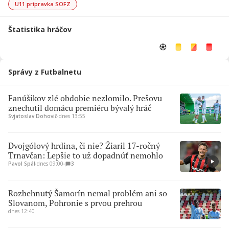
U11 prípravka SOFZ
Štatistika hráčov
Správy z Futbalnetu
Fanúšikov zlé obdobie nezlomilo. Prešovu
znechutil domácu premiéru bývalý hráč
Svjatoslav Dohovič
∙
dnes 13:55
Dvojgólový hrdina, či nie? Žiaril 17-ročný
Trnavčan: Lepšie to už dopadnúť nemohlo
Pavol Spál
∙
dnes 09:00
∙
3
Rozbehnutý Šamorín nemal problém ani so
Slovanom, Pohronie s prvou prehrou
dnes 12:40