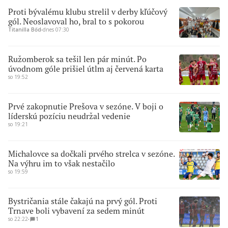
Proti bývalému klubu strelil v derby kľúčový
gól. Neoslavoval ho, bral to s pokorou
Titanilla Bőd
∙
dnes 07:30
Ružomberok sa tešil len pár minút. Po
úvodnom góle prišiel útlm aj červená karta
so 19:52
Prvé zakopnutie Prešova v sezóne. V boji o
líderskú pozíciu neudržal vedenie
so 19:21
Michalovce sa dočkali prvého strelca v sezóne.
Na výhru im to však nestačilo
so 19:59
Bystričania stále čakajú na prvý gól. Proti
Trnave boli vybavení za sedem minút
so 22:22
∙
1