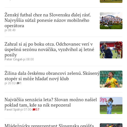
Ženský futbal chce na Slovensku ďalej rásť.
Najvyššia súťaž ponesie názov mobilného
operátora
pi 08:49
Zahral si aj po boku otca. Odchovanec verí v
úspešnú sezónu nováčika, vyzdvihol aj letné
posily
Peter Cingel
∙
pi 08:00
Žilina dala českému obrancovi zelenú. Skúsený
stopér si môže hľadať nový klub
pi 20:02
∙
1
Najväčšia senzácia leta? Slovan možno našiel
poklad tam, kde sa nik nepozeral
Pavol Spál
∙
pi 07:00
∙
57
Mládežnícky reprezentant Slovenska opúšťa