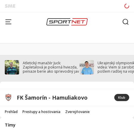
Atletický manažér Juck:
Ukrajinský olympionik
Zapletalová je pokorná hviezda,
videa: Viem si zarobiť,
peniaze berie ako sprievodný jav
pošlem radšej na voj
FK Šamorín - Hamuliakovo
Klub
Prehľad
Prestupy a hosťovania
Zverejňovanie
Tímy