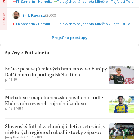
FK Šamorín - Hamuliakovo
Telovýchovná Jednota Mliečno - Tejfalusi Torna Egylet
PRESTUP
Erik Ravasz
(
2000
)
FK Šamorín - Hamuliakovo
Telovýchovná Jednota Mliečno - Tejfalusi Torna Egylet
Prejsť na prestupy
Správy z Futbalnetu
Košice posúvajú mladých brankárov do Európy.
Ďalší mieri do portugalského tímu
pi 11:10
Michalovce majú francúzsku posilu na krídle.
Klub s ním uzavrel trojročnú zmluvu
pi 13:17
∙
1
Slovenský futbal zachraňujú deti a veteráni, v
niektorých regiónoch ubudli stovky zápasov
Juraj Hertel
∙
št 19:15
∙
3