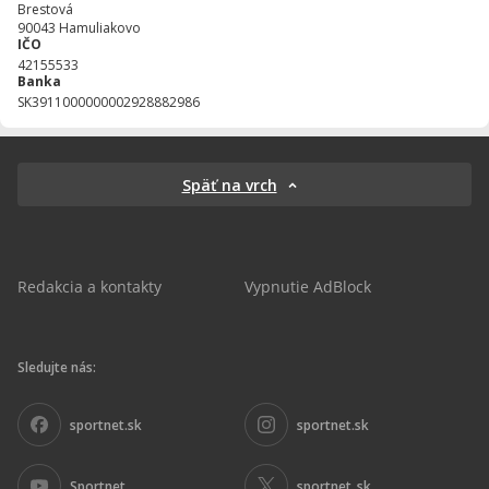
Brestová
90043
Hamuliakovo
IČO
42155533
Banka
SK3911000000002928882986
Späť na vrch
Redakcia a kontakty
Vypnutie AdBlock
Sledujte nás:
sportnet.sk
sportnet.sk
Sportnet
sportnet_sk