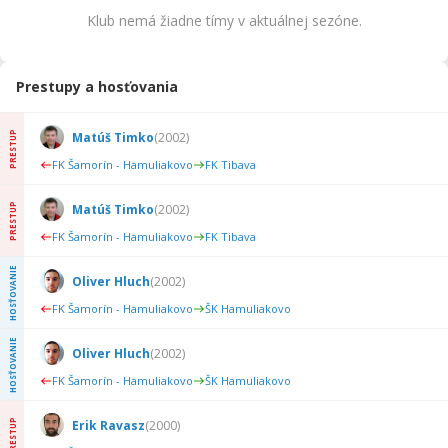
Klub nemá žiadne tímy v aktuálnej sezóne.
Prestupy a hosťovania
PRESTUP
Matúš Timko
(
2002
)
FK Šamorín - Hamuliakovo
FK Tibava
PRESTUP
Matúš Timko
(
2002
)
FK Šamorín - Hamuliakovo
FK Tibava
HOSŤOVANIE
Oliver Hluch
(
2002
)
FK Šamorín - Hamuliakovo
ŠK Hamuliakovo
HOSŤOVANIE
Oliver Hluch
(
2002
)
FK Šamorín - Hamuliakovo
ŠK Hamuliakovo
PRESTUP
Erik Ravasz
(
2000
)