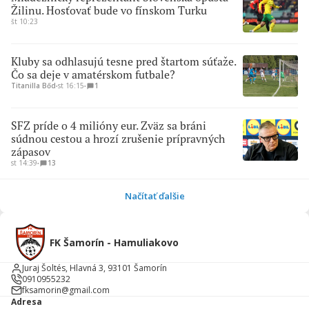
Žilinu. Hosťovať bude vo fínskom Turku
št 10:23
Kluby sa odhlasujú tesne pred štartom súťaže.
Čo sa deje v amatérskom futbale?
Titanilla Bőd
∙
st 16:15
∙
1
SFZ príde o 4 milióny eur. Zväz sa bráni
súdnou cestou a hrozí zrušenie prípravných
zápasov
st 14:39
∙
13
Načítať ďalšie
FK Šamorín - Hamuliakovo
Juraj Šoltés, Hlavná 3, 93101 Šamorín
0910955232
fksamorin@gmail.com
Adresa