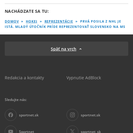
NACHÁDZATE SA TU:
DOMOV
»
HOKEJ
»
REPREZENTÁCIE
»
PRVÁ POSILA Z NHL JE
ISTÁ. MLADÝ ÚTOČNÍK PRÍDE REPREZENTOVAŤ SLOVENSKO NA MS
Späť na vrch
Redakcia a kontakty
Vypnutie AdBlock
Sledujte nás:
sportnet.sk
sportnet.sk
Sportnet
sportnet_sk