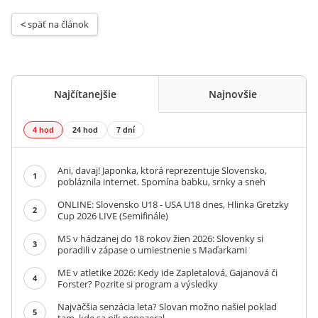
< 
späť na článok
Najčítanejšie
Najnovšie
4 hod
24 hod
7 dní
Ani, davaj! Japonka, ktorá reprezentuje Slovensko,
1
pobláznila internet. Spomína babku, srnky a sneh
ONLINE: Slovensko U18 - USA U18 dnes, Hlinka Gretzky
2
Cup 2026 LIVE (Semifinále)
MS v hádzanej do 18 rokov žien 2026: Slovenky si
3
poradili v zápase o umiestnenie s Maďarkami
ME v atletike 2026: Kedy ide Zapletalová, Gajanová či
4
Forster? Pozrite si program a výsledky
Najväčšia senzácia leta? Slovan možno našiel poklad
5