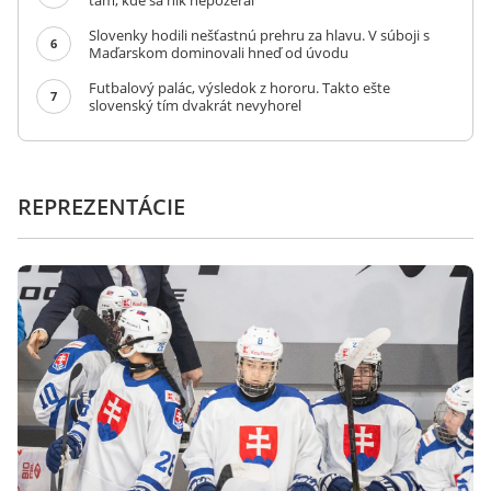
tam, kde sa nik nepozeral
Slovenky hodili nešťastnú prehru za hlavu. V súboji s
6
Maďarskom dominovali hneď od úvodu
Futbalový palác, výsledok z hororu. Takto ešte
7
slovenský tím dvakrát nevyhorel
REPREZENTÁCIE