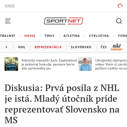
TBALNET
HOKEJ
TENIS
ATLETIKA
CYKLISTIKA
FOR
NHL
REPREZENTÁCIE
SLOVENSKO
ČESKO
ĎAL
Atletický manažér Juck: Zapletalová
Ukrajinský olympion
je pokorná hviezda, peniaze berie
videa: Viem si zarobi
ako sprievodný jav
pošlem radšej na vo
Diskusia: Prvá posila z NHL
je istá. Mladý útočník príde
reprezentovať Slovensko na
MS