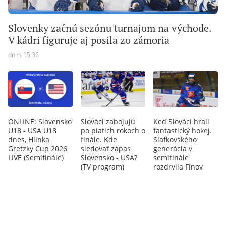
Slovenky začnú sezónu turnajom na východe.
V kádri figuruje aj posila zo zámoria
dnes 15:36
ONLINE: Slovensko
Slováci zabojujú
Keď Slováci hrali
U18 - USA U18
po piatich rokoch o
fantastický hokej.
dnes, Hlinka
finále. Kde
Slafkovského
Gretzky Cup 2026
sledovať zápas
generácia v
LIVE (Semifinále)
Slovensko - USA?
semifinále
(TV program)
rozdrvila Fínov