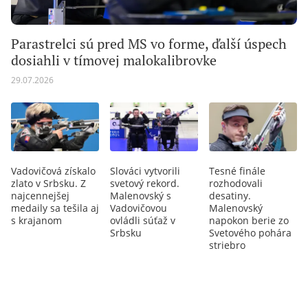
Parastrelci sú pred MS vo forme, ďalší úspech
dosiahli v tímovej malokalibrovke
29.07.2026
Vadovičová získalo
Slováci vytvorili
Tesné finále
zlato v Srbsku. Z
svetový rekord.
rozhodovali
najcennejšej
Malenovský s
desatiny.
medaily sa tešila aj
Vadovičovou
Malenovský
s krajanom
ovládli súťaž v
napokon berie zo
Srbsku
Svetového pohára
striebro