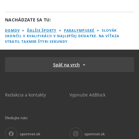
NACHÁDZATE SA TU:
DOMOV
»
ĎALŠIE ŠPORTY
»
PARALYMPIJSKÉ
»
SLOVÁK
SKONČIL V KVALIFIKÁCII V NAJLEPŠEJ DESIATKE. NA VÍŤAZA
STRATIL TAKMER ŠTYRI SEKUNDY
Späť na vrch
Redakcia a kontakty
Vypnutie AdBlock
Sledujte nás:
sportnet.sk
sportnet.sk