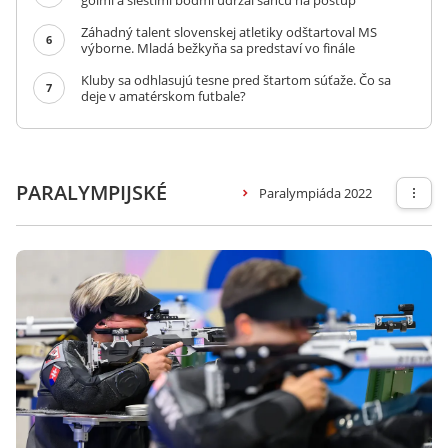
gólmi a šiestimi bodmi udržal šancu na postup
Záhadný talent slovenskej atletiky odštartoval MS
6
výborne. Mladá bežkyňa sa predstaví vo finále
Kluby sa odhlasujú tesne pred štartom súťaže. Čo sa
7
deje v amatérskom futbale?
PARALYMPIJSKÉ
Paralympiáda 2022