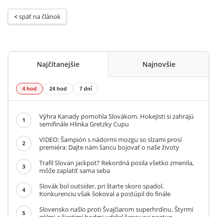
< 
späť na článok
Najčítanejšie
Najnovšie
4 hod
24 hod
7 dní
Výhra Kanady pomohla Slovákom. Hokejisti si zahrajú
1
semifinále Hlinka Gretzky Cupu
VIDEO: Šampión s nádormi mozgu so slzami prosí
2
premiéra: Dajte nám šancu bojovať o naše životy
Trafil Slovan jackpot? Rekordná posila všetko zmenila,
3
môže zaplatiť sama seba
Slovák bol outsider, pri štarte skoro spadol.
4
Konkurenciu však šokoval a postúpil do finále
Slovensko našlo proti Švajčiarom superhrdinu. Štyrmi
5