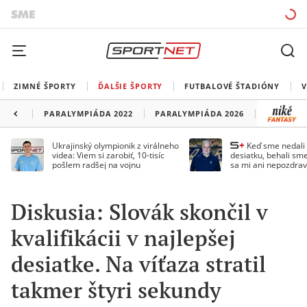
ZIMNÉ ŠPORTY
ĎALŠIE ŠPORTY
FUTBALOVÉ ŠTADIÓNY
V
PARALYMPIÁDA 2022
PARALYMPIÁDA 2026
Ukrajinský olympionik z virálneho
Keď sme nedal
videa: Viem si zarobiť, 10-tisíc
desiatku, behali sme
pošlem radšej na vojnu
sa mi ani nepozdrav
Droppa
Diskusia: Slovák skončil v
kvalifikácii v najlepšej
desiatke. Na víťaza stratil
takmer štyri sekundy