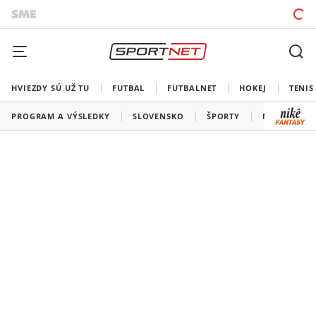
HVIEZDY SÚ UŽ TU
FUTBAL
FUTBALNET
HOKEJ
TENIS
PROGRAM A VÝSLEDKY
SLOVENSKO
ŠPORTY
MEDAILOVÁ