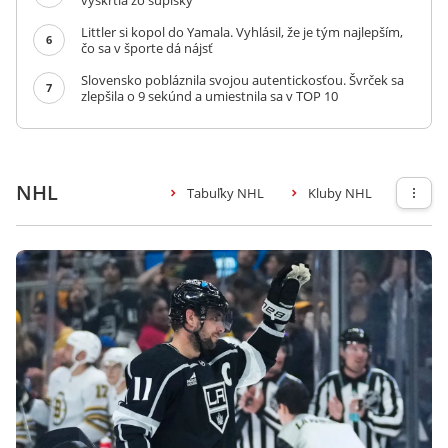
vyškrtla zo súpisky
Littler si kopol do Yamala. Vyhlásil, že je tým najlepším,
6
čo sa v športe dá nájsť
Slovensko pobláznila svojou autentickosťou. Švrček sa
7
zlepšila o 9 sekúnd a umiestnila sa v TOP 10
NHL
Tabuľky NHL
Kluby NHL