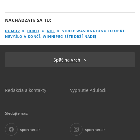
NACHÁDZATE SA TU:
DOMOV
»
HOKEJ
»
NHL
»
VIDEO: WASHINGTONU TO OPÄŤ
NEVYŠLO A KONČÍ. WINNIPEG EŠTE DRŽÍ NÁDEJ
Späť na vrch
Redakcia a kontakty
Vypnutie AdBlock
Sledujte nás:
sportnet.sk
sportnet.sk