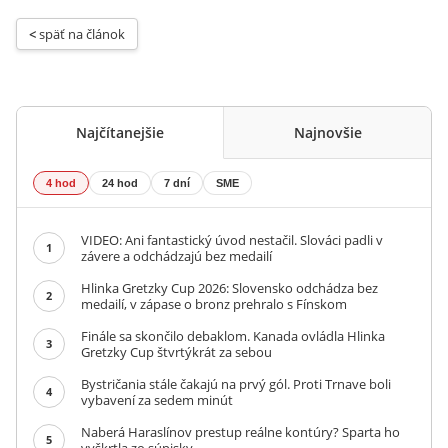
< 
späť na článok
Najčítanejšie
Najnovšie
4 hod
24 hod
7 dní
SME
VIDEO: Ani fantastický úvod nestačil. Slováci padli v
1
závere a odchádzajú bez medailí
Hlinka Gretzky Cup 2026: Slovensko odchádza bez
2
medailí, v zápase o bronz prehralo s Fínskom
Finále sa skončilo debaklom. Kanada ovládla Hlinka
3
Gretzky Cup štvrtýkrát za sebou
Bystričania stále čakajú na prvý gól. Proti Trnave boli
4
vybavení za sedem minút
Naberá Haraslínov prestup reálne kontúry? Sparta ho
5