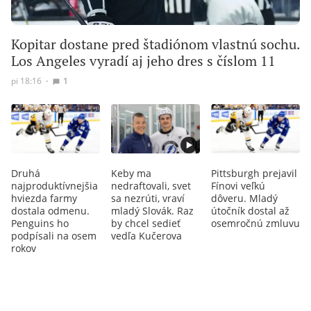
Kopitar dostane pred štadiónom vlastnú sochu.
Los Angeles vyradí aj jeho dres s číslom 11
pi 18:16
∙
1
Druhá
Keby ma
Pittsburgh prejavil
najproduktívnejšia
nedraftovali, svet
Fínovi veľkú
hviezda farmy
sa nezrúti, vraví
dôveru. Mladý
dostala odmenu.
mladý Slovák. Raz
útočník dostal až
Penguins ho
by chcel sedieť
osemročnú zmluvu
podpísali na osem
vedľa Kučerova
rokov