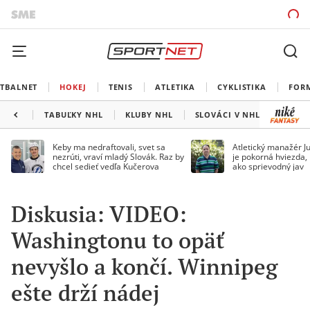
TBALNET
HOKEJ
TENIS
ATLETIKA
CYKLISTIKA
FOR
TABUĽKY NHL
KLUBY NHL
SLOVÁCI V NHL
KANAD
Keby ma nedraftovali, svet sa
Atletický manažér Ju
nezrúti, vraví mladý Slovák. Raz by
je pokorná hviezda,
chcel sedieť vedľa Kučerova
ako sprievodný jav
Diskusia: VIDEO:
Washingtonu to opäť
nevyšlo a končí. Winnipeg
ešte drží nádej