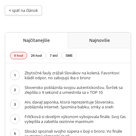
< 
späť na článok
Najčítanejšie
Najnovšie
4 hod
24 hod
7 dní
SME
Zbytočné fauly zrážali Slovákov na kolená. Favoritovi
1
kládli odpor, no zabojujú iba o bronz
Slovensko pobláznila svojou autentickosťou. Švrček sa
2
zlepšila o 9 sekúnd a umiestnila sa v TOP 10
Ani, davaj! Japonka, ktorá reprezentuje Slovensko,
3
pobláznila internet. Spomína babku, srnky a sneh
Frličková si skvelým výkonom vybojovala finále. Svoj čas
4
vylepšila a zabehla sezónne maximum
Slováci spoznali svojho súpera v boji o bronz. Vo finále
5