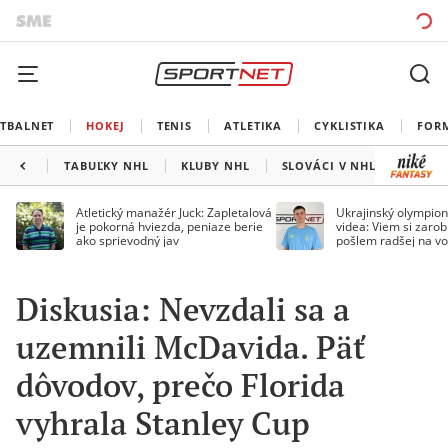
TBALNET
HOKEJ
TENIS
ATLETIKA
CYKLISTIKA
FOR
TABUĽKY NHL
KLUBY NHL
SLOVÁCI V NHL
KANAD
Atletický manažér Juck: Zapletalová
Ukrajinský olympion
je pokorná hviezda, peniaze berie
videa: Viem si zarobi
ako sprievodný jav
pošlem radšej na vo
Diskusia: Nevzdali sa a
uzemnili McDavida. Päť
dôvodov, prečo Florida
vyhrala Stanley Cup