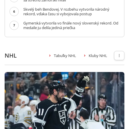
sa stretnú zámorskí rivali
Skvelý beh Bendovej. V rozbehu vytvorila národný
6
rekord, vďaka času si vybojovala postup
Gymerská vytvorila vo finále nový slovenský rekord. Od
7
medaile ju delila jediná priečka
NHL
Tabuľky NHL
Kluby NHL