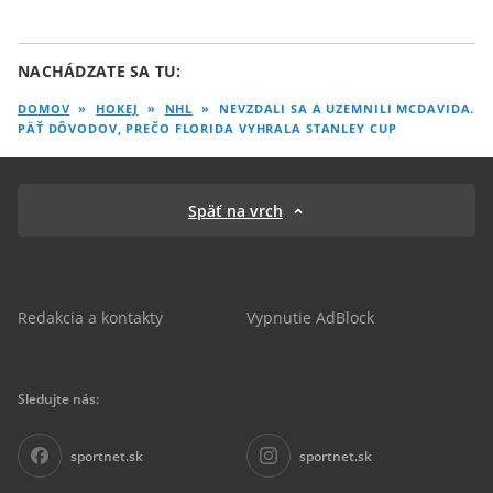
NACHÁDZATE SA TU:
DOMOV
»
HOKEJ
»
NHL
»
NEVZDALI SA A UZEMNILI MCDAVIDA.
PÄŤ DÔVODOV, PREČO FLORIDA VYHRALA STANLEY CUP
Späť na vrch
Redakcia a kontakty
Vypnutie AdBlock
Sledujte nás:
sportnet.sk
sportnet.sk