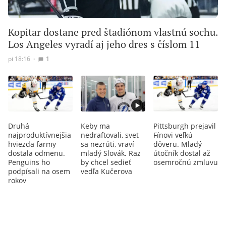
Kopitar dostane pred štadiónom vlastnú sochu.
Los Angeles vyradí aj jeho dres s číslom 11
pi 18:16
∙
1
Druhá
Keby ma
Pittsburgh prejavil
najproduktívnejšia
nedraftovali, svet
Fínovi veľkú
hviezda farmy
sa nezrúti, vraví
dôveru. Mladý
dostala odmenu.
mladý Slovák. Raz
útočník dostal až
Penguins ho
by chcel sedieť
osemročnú zmluvu
podpísali na osem
vedľa Kučerova
rokov