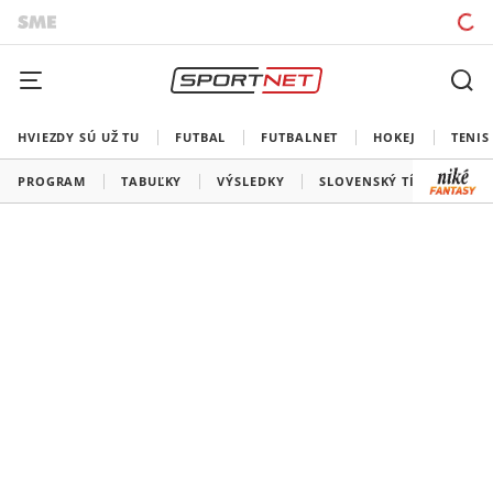
HVIEZDY SÚ UŽ TU
FUTBAL
FUTBALNET
HOKEJ
TENIS
PROGRAM
TABUĽKY
VÝSLEDKY
SLOVENSKÝ TÍM
VŠE