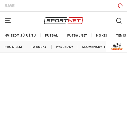
HVIEZDY SÚ UŽ TU
FUTBAL
FUTBALNET
HOKEJ
TENIS
PROGRAM
TABUĽKY
VÝSLEDKY
SLOVENSKÝ TÍM
VŠE