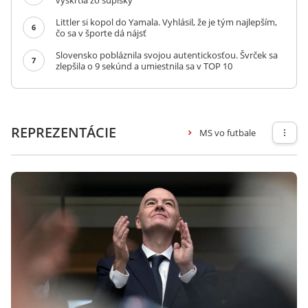
vyškrtla zo súpisky
Littler si kopol do Yamala. Vyhlásil, že je tým najlepším,
6
čo sa v športe dá nájsť
Slovensko pobláznila svojou autentickosťou. Švrček sa
7
zlepšila o 9 sekúnd a umiestnila sa v TOP 10
REPREZENTÁCIE
MS vo futbale