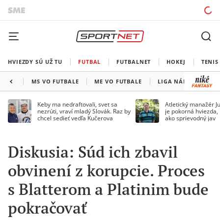
HVIEZDY SÚ UŽ TU
FUTBAL
FUTBALNET
HOKEJ
TENIS
MS VO FUTBALE
ME VO FUTBALE
LIGA NÁRODOV
Keby ma nedraftovali, svet sa
Atletický manažér Ju
nezrúti, vraví mladý Slovák. Raz by
je pokorná hviezda,
chcel sedieť vedľa Kučerova
ako sprievodný jav
Diskusia: Súd ich zbavil
obvinení z korupcie. Proces
s Blatterom a Platinim bude
pokračovať