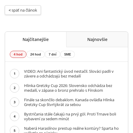
< 
späť na článok
Najčítanejšie
Najnovšie
4 hod
24 hod
7 dní
SME
VIDEO: Ani fantastický úvod nestačil. Slováci padli v
1
závere a odchádzajú bez medailí
Hlinka Gretzky Cup 2026: Slovensko odchádza bez
2
medailí, v zápase o bronz prehralo s Fínskom
Finále sa skončilo debaklom. Kanada ovládla Hlinka
3
Gretzky Cup štvrtýkrát za sebou
Bystričania stále čakajú na prvý gól. Proti Trnave boli
4
vybavení za sedem minút
Naberá Haraslínov prestup reálne kontúry? Sparta ho
5