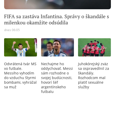
FIFA sa zastáva Infantina. Správy o škandále s
milenkou okamžite odsúdila
dnes 06:05
Odvrátená tvár MS
Nechajme ho
Juhokórejský zväz
vo futbale.
oddychovať. Messi
sa ospravedlnil za
Messiho vyhodím
sám rozhodne o
škandály.
do vzduchu štyrmi
svojej budúcnosti,
Rozhodcom mal
bombami, vyhrážal
hovorí šéf
platiť sexuálne
sa muž
argentínskeho
služby
futbalu