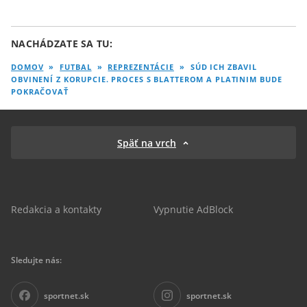
NACHÁDZATE SA TU:
DOMOV
»
FUTBAL
»
REPREZENTÁCIE
»
SÚD ICH ZBAVIL
OBVINENÍ Z KORUPCIE. PROCES S BLATTEROM A PLATINIM BUDE
POKRAČOVAŤ
Späť na vrch
Redakcia a kontakty
Vypnutie AdBlock
Sledujte nás:
sportnet.sk
sportnet.sk