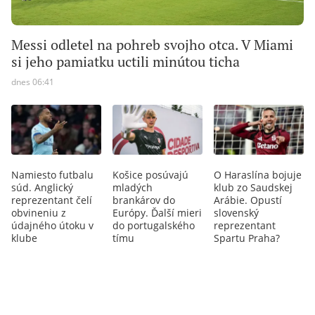
Messi odletel na pohreb svojho otca. V Miami
si jeho pamiatku uctili minútou ticha
dnes 06:41
Namiesto futbalu
Košice posúvajú
O Haraslína bojuje
súd. Anglický
mladých
klub zo Saudskej
reprezentant čelí
brankárov do
Arábie. Opustí
obvineniu z
Európy. Ďalší mieri
slovenský
údajného útoku v
do portugalského
reprezentant
klube
tímu
Spartu Praha?