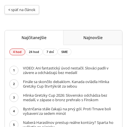
< 
späť na článok
Najčítanejšie
Najnovšie
4 hod
24 hod
7 dní
SME
VIDEO: Ani fantastický úvod nestačil. Slováci padli v
1
závere a odchádzajú bez medailí
Finále sa skončilo debaklom. Kanada ovládla Hlinka
2
Gretzky Cup štvrtýkrát za sebou
Hlinka Gretzky Cup 2026: Slovensko odchádza bez
3
medailí, v zápase o bronz prehralo s Fínskom
Bystričania stále čakajú na prvý gól. Proti Trnave boli
4
vybavení za sedem minút
Naberá Haraslínov prestup reálne kontúry? Sparta ho
5