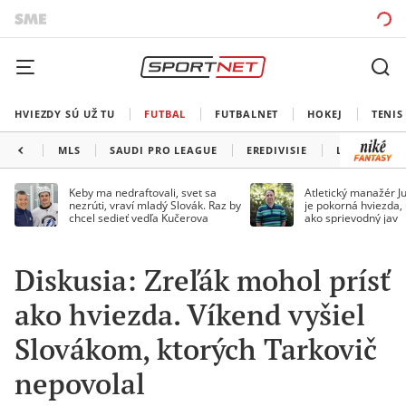
HVIEZDY SÚ UŽ TU
FUTBAL
FUTBALNET
HOKEJ
TENIS
MLS
SAUDI PRO LEAGUE
EREDIVISIE
LIGA PORTU
Keby ma nedraftovali, svet sa
Atletický manažér Ju
nezrúti, vraví mladý Slovák. Raz by
je pokorná hviezda,
chcel sedieť vedľa Kučerova
ako sprievodný jav
Diskusia: Zreľák mohol prísť
ako hviezda. Víkend vyšiel
Slovákom, ktorých Tarkovič
nepovolal