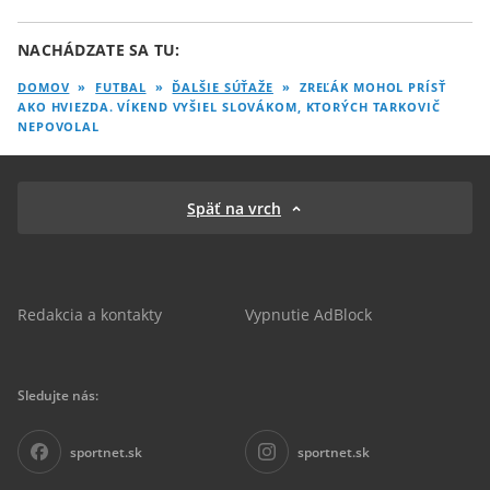
NACHÁDZATE SA TU:
DOMOV
»
FUTBAL
»
ĎALŠIE SÚŤAŽE
»
ZREĽÁK MOHOL PRÍSŤ
AKO HVIEZDA. VÍKEND VYŠIEL SLOVÁKOM, KTORÝCH TARKOVIČ
NEPOVOLAL
Späť na vrch
Redakcia a kontakty
Vypnutie AdBlock
Sledujte nás:
sportnet.sk
sportnet.sk