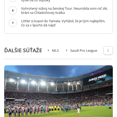
vyškrtla zo súpisky
Vyhrotený súboj na ženskej Tour. Neurobila som nič zlé,
6
bráni sa Chladoňovej rivalka
Littler si kopol do Yamala. Vyhlásil, že je tým najlepším,
7
čo sa v športe dá nájsť
ĎALŠIE SÚŤAŽE
MLS
Saudi Pro League