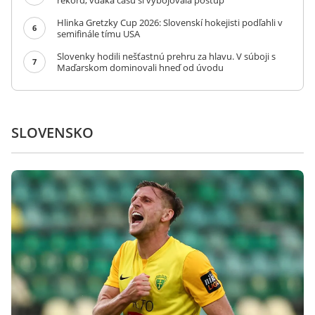
rekord, vďaka času si vybojovala postup
Hlinka Gretzky Cup 2026: Slovenskí hokejisti podľahli v
6
semifinále tímu USA
Slovenky hodili nešťastnú prehru za hlavu. V súboji s
7
Maďarskom dominovali hneď od úvodu
SLOVENSKO