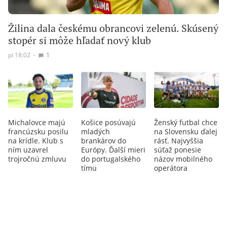
Žilina dala českému obrancovi zelenú. Skúsený
stopér si môže hľadať nový klub
pi 18:02
∙
1
Michalovce majú
Košice posúvajú
Ženský futbal chce
francúzsku posilu
mladých
na Slovensku ďalej
na krídle. Klub s
brankárov do
rásť. Najvyššia
ním uzavrel
Európy. Ďalší mieri
súťaž ponesie
trojročnú zmluvu
do portugalského
názov mobilného
tímu
operátora