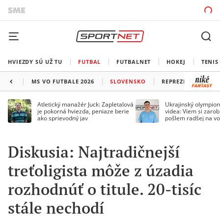
HVIEZDY SÚ UŽ TU
FUTBAL
FUTBALNET
HOKEJ
TENIS
MS VO FUTBALE 2026
SLOVENSKO
REPREZENTÁCIE
Atletický manažér Juck: Zapletalová
Ukrajinský olympion
je pokorná hviezda, peniaze berie
videa: Viem si zarobi
ako sprievodný jav
pošlem radšej na vo
Diskusia: Najtradičnejší
treťoligista môže z úzadia
rozhodnúť o titule. 20-tisíc
stále nechodí