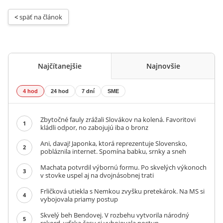
< 
späť na článok
Najčítanejšie
Najnovšie
4 hod
24 hod
7 dní
SME
Zbytočné fauly zrážali Slovákov na kolená. Favoritovi
1
kládli odpor, no zabojujú iba o bronz
Ani, davaj! Japonka, ktorá reprezentuje Slovensko,
2
pobláznila internet. Spomína babku, srnky a sneh
Machata potvrdil výbornú formu. Po skvelých výkonoch
3
v stovke uspel aj na dvojnásobnej trati
Frličková utiekla s Nemkou zvyšku pretekárok. Na MS si
4
vybojovala priamy postup
Skvelý beh Bendovej. V rozbehu vytvorila národný
5