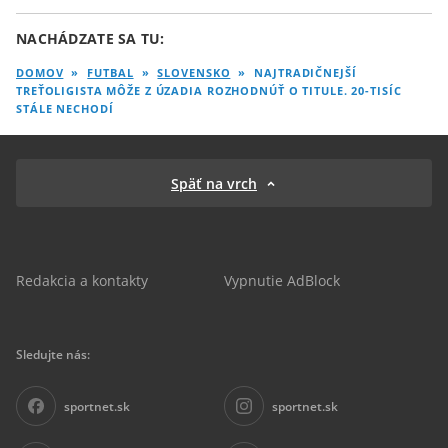
NACHÁDZATE SA TU:
DOMOV
»
FUTBAL
»
SLOVENSKO
»
NAJTRADIČNEJŠÍ
TREŤOLIGISTA MÔŽE Z ÚZADIA ROZHODNÚŤ O TITULE. 20-TISÍC
STÁLE NECHODÍ
Späť na vrch
Redakcia a kontakty
Vypnutie AdBlock
Sledujte nás:
sportnet.sk
sportnet.sk