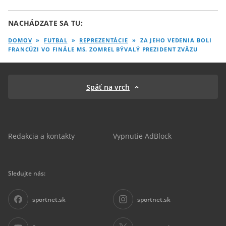
NACHÁDZATE SA TU:
DOMOV
»
FUTBAL
»
REPREZENTÁCIE
»
ZA JEHO VEDENIA BOLI
FRANCÚZI VO FINÁLE MS. ZOMREL BÝVALÝ PREZIDENT ZVÄZU
Späť na vrch
Redakcia a kontakty
Vypnutie AdBlock
Sledujte nás:
sportnet.sk
sportnet.sk