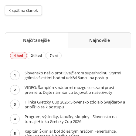
< 
späť na článok
Najčítanejšie
Najnovšie
4 hod
24 hod
7 dní
Slovensko našlo proti Švajčiarom superhrdinu. Štyrmi
1
gólmi a šiestimi bodmi udržal šancu na postup
VIDEO: Šampión s nádormi mozgu so slzami prosí
2
premiéra: Dajte nám šancu bojovať o naše životy
Hlinka Gretzky Cup 2026: Slovensko zdolalo Švajčiarov a
3
priblížilo sa k postupu
Program, výsledky, tabuľky, skupiny - Slovensko na
4
turnaji Hlinka Gretzky Cup 2026
Kapitán Škriniar bol dôležitým hráčom Fenerbahce.
5