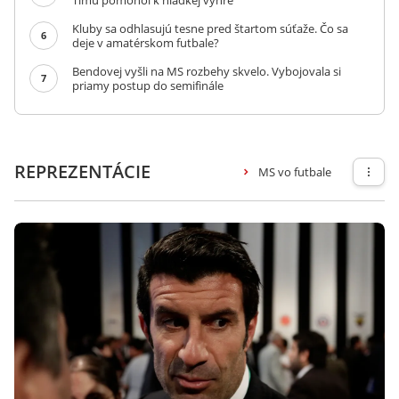
Tímu pomohol k hladkej výhre
Kluby sa odhlasujú tesne pred štartom súťaže. Čo sa
6
deje v amatérskom futbale?
Bendovej vyšli na MS rozbehy skvelo. Vybojovala si
7
priamy postup do semifinále
REPREZENTÁCIE
MS vo futbale