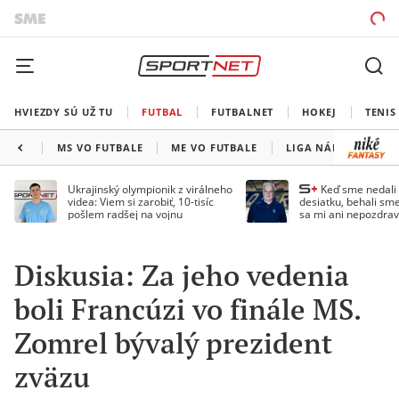
HVIEZDY SÚ UŽ TU
FUTBAL
FUTBALNET
HOKEJ
TENIS
MS VO FUTBALE
ME VO FUTBALE
LIGA NÁRODOV
Ukrajinský olympionik z virálneho
Keď sme nedal
videa: Viem si zarobiť, 10-tisíc
desiatku, behali sme
pošlem radšej na vojnu
sa mi ani nepozdrav
Droppa
Diskusia: Za jeho vedenia
boli Francúzi vo finále MS.
Zomrel bývalý prezident
zväzu