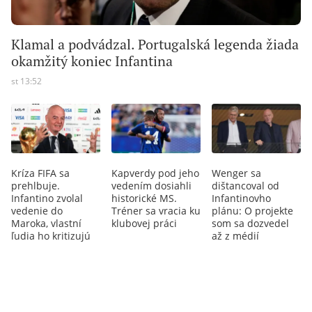
Klamal a podvádzal. Portugalská legenda žiada
okamžitý koniec Infantina
st 13:52
Kríza FIFA sa
Kapverdy pod jeho
Wenger sa
prehlbuje.
vedením dosiahli
dištancoval od
Infantino zvolal
historické MS.
Infantinovho
vedenie do
Tréner sa vracia ku
plánu: O projekte
Maroka, vlastní
klubovej práci
som sa dozvedel
ľudia ho kritizujú
až z médií