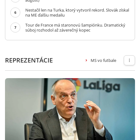
august)
Nestačil len na Turka, ktorý vytvoril rekord. Slovák získal
6
na ME ďalšiu medailu
Tour de France má staronovú šampiónku. Dramatický
7
súboj rozhodol až záverečný kopec
REPREZENTÁCIE
MS vo futbale