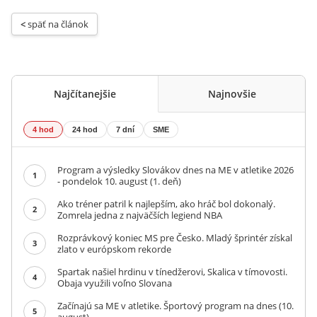
< 
späť na článok
Najčítanejšie
Najnovšie
4 hod
24 hod
7 dní
SME
Program a výsledky Slovákov dnes na ME v atletike 2026
1
- pondelok 10. august (1. deň)
Ako tréner patril k najlepším, ako hráč bol dokonalý.
2
Zomrela jedna z najväčších legiend NBA
Rozprávkový koniec MS pre Česko. Mladý šprintér získal
3
zlato v európskom rekorde
Spartak našiel hrdinu v tínedžerovi, Skalica v tímovosti.
4
Obaja využili voľno Slovana
Začínajú sa ME v atletike. Športový program na dnes (10.
5