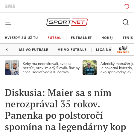
HVIEZDY SÚ UŽ TU
FUTBAL
FUTBALNET
HOKEJ
TENIS
MS VO FUTBALE
ME VO FUTBALE
LIGA NÁRODOV
Keby ma nedraftovali, svet sa
Atletický manažér Ju
nezrúti, vraví mladý Slovák. Raz by
je pokorná hviezda,
chcel sedieť vedľa Kučerova
ako sprievodný jav
Diskusia: Maier sa s ním
nerozprával 35 rokov.
Panenka po polstoročí
spomína na legendárny kop