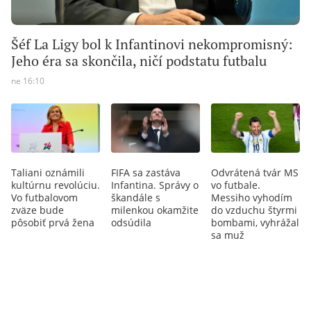
Šéf La Ligy bol k Infantinovi nekompromisný:
Jeho éra sa skončila, ničí podstatu futbalu
ne 16:10
Taliani oznámili
FIFA sa zastáva
Odvrátená tvár MS
kultúrnu revolúciu.
Infantina. Správy o
vo futbale.
Vo futbalovom
škandále s
Messiho vyhodím
zväze bude
milenkou okamžite
do vzduchu štyrmi
pôsobiť prvá žena
odsúdila
bombami, vyhrážal
sa muž