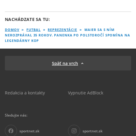
NACHÁDZATE SA TU:
DOMOV
»
FUTBAL
»
REPREZENTÁCIE
»
MAIER SA S NÍM
NEROZPRÁVAL 35 ROKOV. PANENKA PO POLSTOROČÍ SPOMÍNA NA
LEGENDÁRNY KOP
Späť na vrch
Redakcia a kontakty
Vypnutie AdBlock
Sledujte nás:
sportnet.sk
sportnet.sk