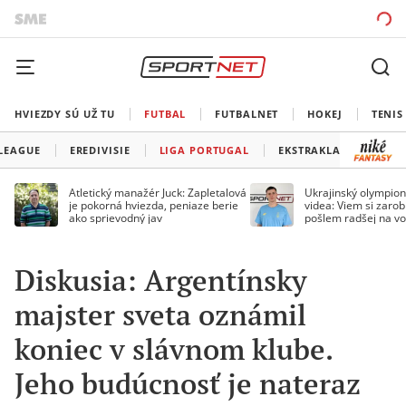
HVIEZDY SÚ UŽ TU
FUTBAL
FUTBALNET
HOKEJ
TENIS
 LEAGUE
EREDIVISIE
LIGA PORTUGAL
EKSTRAKLASA
Atletický manažér Juck: Zapletalová
Ukrajinský olympion
je pokorná hviezda, peniaze berie
videa: Viem si zarobi
ako sprievodný jav
pošlem radšej na vo
Diskusia: Argentínsky
majster sveta oznámil
koniec v slávnom klube.
Jeho budúcnosť je nateraz