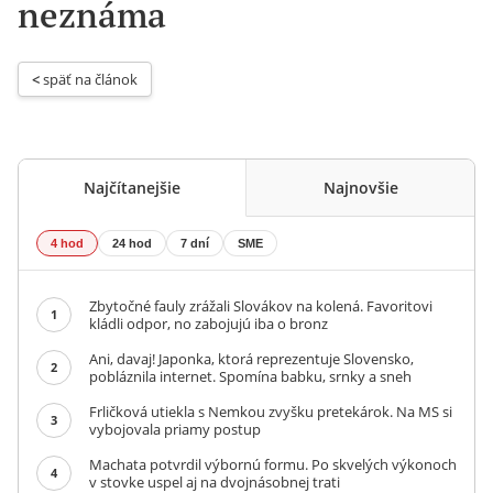
neznáma
< 
späť na článok
Najčítanejšie
Najnovšie
4 hod
24 hod
7 dní
SME
Zbytočné fauly zrážali Slovákov na kolená. Favoritovi
1
kládli odpor, no zabojujú iba o bronz
Ani, davaj! Japonka, ktorá reprezentuje Slovensko,
2
pobláznila internet. Spomína babku, srnky a sneh
Frličková utiekla s Nemkou zvyšku pretekárok. Na MS si
3
vybojovala priamy postup
Machata potvrdil výbornú formu. Po skvelých výkonoch
4
v stovke uspel aj na dvojnásobnej trati