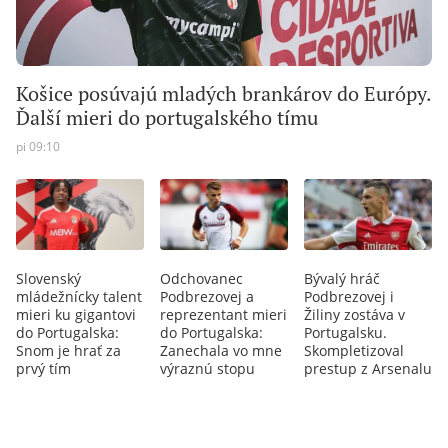
Košice posúvajú mladých brankárov do Európy.
Ďalší mieri do portugalského tímu
pi 09:10
Slovenský
Odchovanec
Bývalý hráč
mládežnícky talent
Podbrezovej a
Podbrezovej i
mieri ku gigantovi
reprezentant mieri
Žiliny zostáva v
do Portugalska:
do Portugalska:
Portugalsku.
Snom je hrať za
Zanechala vo mne
Skompletizoval
prvý tím
výraznú stopu
prestup z Arsenalu