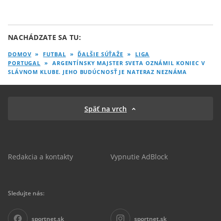
NACHÁDZATE SA TU:
DOMOV
»
FUTBAL
»
ĎALŠIE SÚŤAŽE
»
LIGA
PORTUGAL
»
ARGENTÍNSKY MAJSTER SVETA OZNÁMIL KONIEC V
SLÁVNOM KLUBE. JEHO BUDÚCNOSŤ JE NATERAZ NEZNÁMA
Späť na vrch
Redakcia a kontakty
Vypnutie AdBlock
Sledujte nás:
sportnet.sk
sportnet.sk