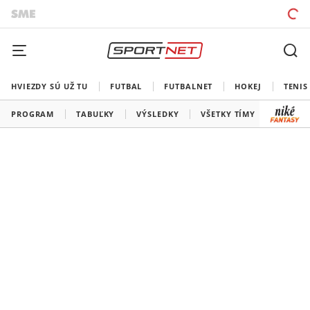
HVIEZDY SÚ UŽ TU
FUTBAL
FUTBALNET
HOKEJ
TENIS
PROGRAM
TABUĽKY
VÝSLEDKY
VŠETKY TÍMY
SLOVEN