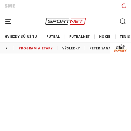
HVIEZDY SÚ UŽ TU
FUTBAL
FUTBALNET
HOKEJ
TENIS
PROGRAM A ETAPY
VÝSLEDKY
PETER SAGAN
VŠE