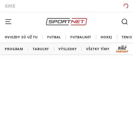
HVIEZDY SÚ UŽ TU
FUTBAL
FUTBALNET
HOKEJ
TENIS
PROGRAM
TABUĽKY
VÝSLEDKY
VŠETKY TÍMY
SLOVEN