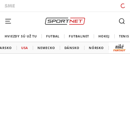
HVIEZDY SÚ UŽ TU
FUTBAL
FUTBALNET
HOKEJ
TENIS
IARSKO
USA
NEMECKO
DÁNSKO
NÓRSKO
KAZACHS