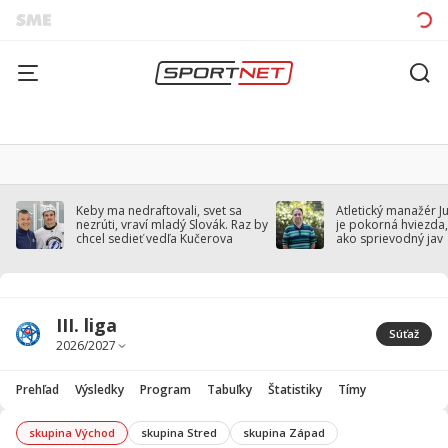
Keby ma nedraftovali, svet sa
Atletický manažér J
nezrúti, vraví mladý Slovák. Raz by
je pokorná hviezda,
chcel sedieť vedľa Kučerova
ako sprievodný jav
III. liga
Súťaž
Prehľad
Výsledky
Program
Tabuľky
Štatistiky
Tímy
skupina Východ
skupina Stred
skupina Západ