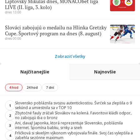
Liptovský Mikuláš dnes, MONACObet liga
LIVE (II. liga, 3. kolo)
dnes 13:00
Slováci zabojujú o medailu na Hlinka Gretzky
Cupe. Športový program na dnes (8. august)
dnes 00:00
Zobraziť všetky
Najčítanejšie
Najnovšie
4 hod
24 hod
7 dní
Slovensko pobláznila svojou autentickosťou. Švrček sa zlepšila o 9
1
sekúnd a umiestnila sa v TOP 10
Zbytočné fauly zrážali Slovákov na kolená. Favoritovi kládli odpor,
2
no zabojujú iba o bronz
Ani, davaj! Japonka, ktorá reprezentuje Slovensko, pobláznila
3
internet. Spomína babku, srnky a sneh
Frličková si skvelým výkonom vybojovala finále. Svoj čas vylepšila a
4
zabehla sezónne maximum