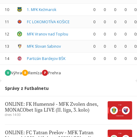
10
1. MFK Kežmarok
0
0
0
0
0
11
FC LOKOMOTÍVA KOŠICE
0
0
0
0
0
12
MFK Vranov nad Topľou
0
0
0
0
0
13
MFK Slovan Sabinov
0
0
0
0
0
14
Partizán Bardejov BŠK
0
0
0
0
0
Výhra
Remíza
Prehra
V
R
P
Správy z Futbalnetu
ONLINE: FK Humenné - MFK Zvolen dnes,
MONACObet liga LIVE (II. liga, 3. kolo)
dnes 14:00
ONLINE: FC Tatran Prešov - MFK Tatran