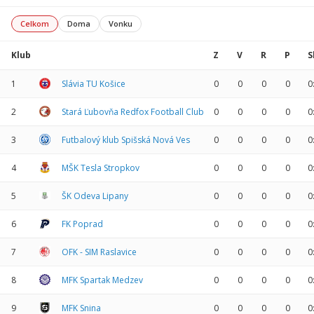
Celkom
Doma
Vonku
Klub
Z
V
R
P
S
1
Slávia TU Košice
0
0
0
0
0
2
Stará Ľubovňa Redfox Football Club
0
0
0
0
0
3
Futbalový klub Spišská Nová Ves
0
0
0
0
0
4
MŠK Tesla Stropkov
0
0
0
0
0
5
ŠK Odeva Lipany
0
0
0
0
0
6
FK Poprad
0
0
0
0
0
7
OFK - SIM Raslavice
0
0
0
0
0
8
MFK Spartak Medzev
0
0
0
0
0
9
MFK Snina
0
0
0
0
0