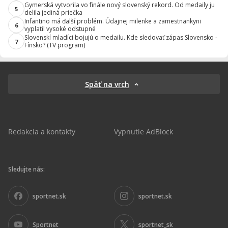
Gymerská vytvorila vo finále nový slovenský rekord. Od medaily ju
5
delila jediná priečka
Infantino má ďalší problém. Údajnej milenke a zamestnankyni
6
vyplatil vysoké odstupné
Slovenskí mladíci bojujú o medailu. Kde sledovať zápas Slovensko -
7
Fínsko? (TV program)
Späť na vrch
Redakcia a kontakty
Vypnutie AdBlock
Sledujte nás:
sportnet.sk
sportnet.sk
Sportnet
sportnet_sk